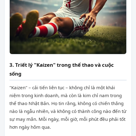
3. Triết lý "Kaizen" trong thể thao và cuộc
sống
"Kaizen" – cải tiến liên tục – không chỉ là một khái
niệm trong kinh doanh, mà còn là kim chỉ nam trong
thể thao Nhật Bản. Họ tin rằng, không có chiến thắng
nào là ngẫu nhiên, và không có thành công nào đến từ
sự may mắn. Mỗi ngày, mỗi giờ, mỗi phút đều phải tốt
hơn ngày hôm qua.