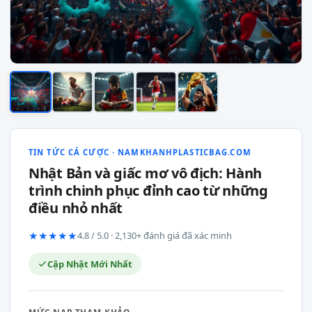
TIN TỨC CÁ CƯỢC · NAMKHANHPLASTICBAG.COM
Nhật Bản và giấc mơ vô địch: Hành
trình chinh phục đỉnh cao từ những
điều nhỏ nhất
★★★★★
4.8 / 5.0 · 2,130+ đánh giá đã xác minh
Cập Nhật Mới Nhất