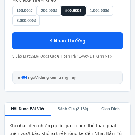
MỨC NẠP THAM KHẢO
100.000₫
200.000₫
500.000₫
1.000.000₫
2.000.000₫
⚡ Nhận Thưởng
🔒 Bảo Mật SSL
🎰 Odds Cao
🔄 Hoàn Trả 1.5%
💳 Đa Kênh Nạp
🔥
484
người đang xem trang này
Nội Dung Bài Viết
Đánh Giá (2,130)
Giao Dịch
Khi nhắc đến những quốc gia có nền thể thao phát
triển vượt bậc, không thể không kể đến Nhật Bản. Từ