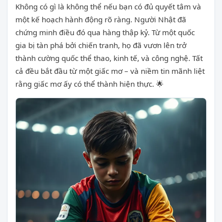
Không có gì là không thể nếu bạn có đủ quyết tâm và
một kế hoạch hành động rõ ràng. Người Nhật đã
chứng minh điều đó qua hàng thập kỷ. Từ một quốc
gia bị tàn phá bởi chiến tranh, họ đã vươn lên trở
thành cường quốc thể thao, kinh tế, và công nghệ. Tất
cả đều bắt đầu từ một giấc mơ – và niềm tin mãnh liệt
rằng giấc mơ ấy có thể thành hiện thực. 🌟