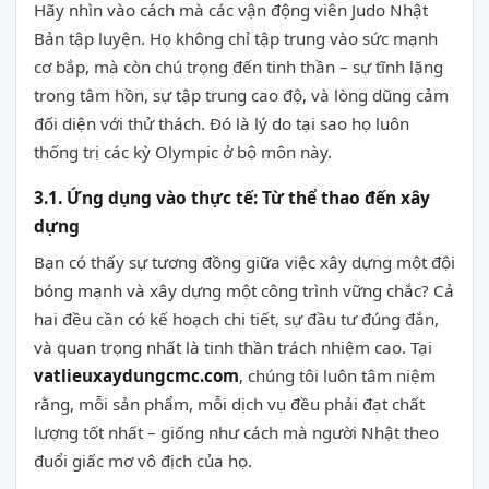
Hãy nhìn vào cách mà các vận động viên Judo Nhật
Bản tập luyện. Họ không chỉ tập trung vào sức mạnh
cơ bắp, mà còn chú trọng đến tinh thần – sự tĩnh lặng
trong tâm hồn, sự tập trung cao độ, và lòng dũng cảm
đối diện với thử thách. Đó là lý do tại sao họ luôn
thống trị các kỳ Olympic ở bộ môn này.
3.1. Ứng dụng vào thực tế: Từ thể thao đến xây
dựng
Bạn có thấy sự tương đồng giữa việc xây dựng một đội
bóng mạnh và xây dựng một công trình vững chắc? Cả
hai đều cần có kế hoạch chi tiết, sự đầu tư đúng đắn,
và quan trọng nhất là tinh thần trách nhiệm cao. Tại
vatlieuxaydungcmc.com
, chúng tôi luôn tâm niệm
rằng, mỗi sản phẩm, mỗi dịch vụ đều phải đạt chất
lượng tốt nhất – giống như cách mà người Nhật theo
đuổi giấc mơ vô địch của họ.