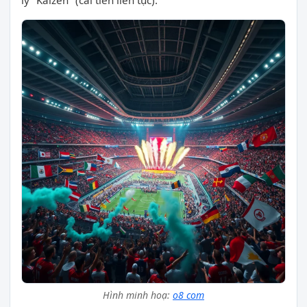
lý "Kaizen" (cải tiến liên tục).
Hình minh hoạ:
o8 com