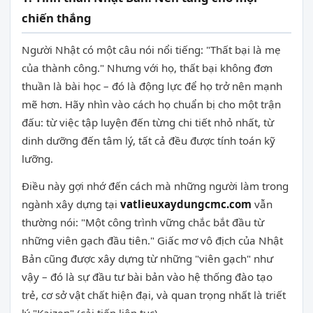
chiến thắng
Người Nhật có một câu nói nổi tiếng: "Thất bại là mẹ
của thành công." Nhưng với họ, thất bại không đơn
thuần là bài học – đó là động lực để họ trở nên mạnh
mẽ hơn. Hãy nhìn vào cách họ chuẩn bị cho một trận
đấu: từ việc tập luyện đến từng chi tiết nhỏ nhất, từ
dinh dưỡng đến tâm lý, tất cả đều được tính toán kỹ
lưỡng.
Điều này gợi nhớ đến cách mà những người làm trong
ngành xây dựng tại
vatlieuxaydungcmc.com
vẫn
thường nói: "Một công trình vững chắc bắt đầu từ
những viên gạch đầu tiên." Giấc mơ vô địch của Nhật
Bản cũng được xây dựng từ những "viên gạch" như
vậy – đó là sự đầu tư bài bản vào hệ thống đào tạo
trẻ, cơ sở vật chất hiện đại, và quan trọng nhất là triết