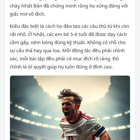
chày Nhật Bản đã chứng minh rằng họ xứng đáng với
giấc mơ vô địch.
Điều đặc biệt là cách họ đào tạo các cầu thủ từ khi còn
rất nhỏ. Ở Nhật, các em bé 5-6 tuổi đã được dạy cách
cầm gậy, ném bóng đúng kỹ thuật. Không có chỗ cho
sự cẩu thả hay qua loa. Mỗi động tác đều phải chính
xác, mỗi bài tập đều phải có mục đích rõ ràng. Đó
chính là bí quyết giúp họ luôn đứng ở đỉnh cao.