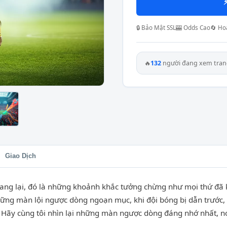
🔒 Bảo Mật SSL
🎰 Odds Cao
🔄 Ho
🔥
132
người đang xem tran
Giao Dịch
ang lại, đó là những khoảnh khắc tưởng chừng như mọi thứ đã kế
hững màn lội ngược dòng ngoạn mục, khi đội bóng bị dẫn trước, 
Hãy cùng tôi nhìn lại những màn ngược dòng đáng nhớ nhất, nơi