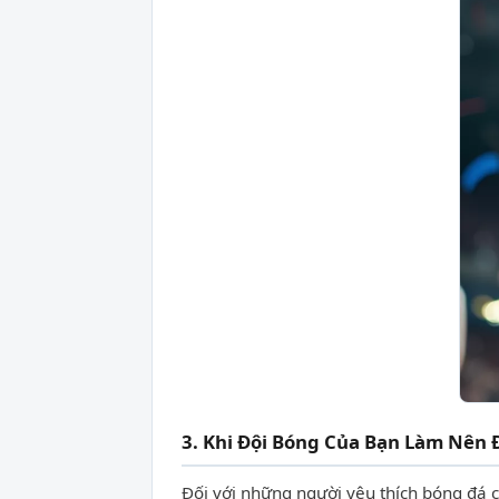
3. Khi Đội Bóng Của Bạn Làm Nên 
Đối với những người yêu thích bóng đá c