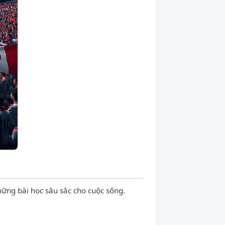
ững bài học sâu sắc cho cuộc sống.