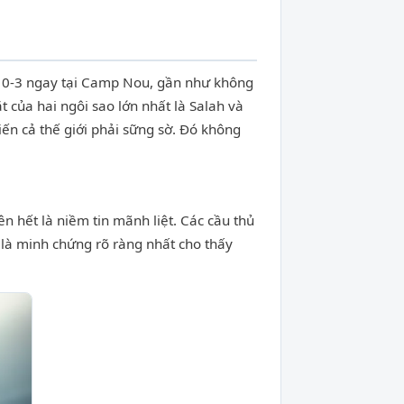
 0-3 ngay tại Camp Nou, gần như không
t của hai ngôi sao lớn nhất là Salah và
iến cả thế giới phải sững sờ. Đó không
n hết là niềm tin mãnh liệt. Các cầu thủ
y là minh chứng rõ ràng nhất cho thấy