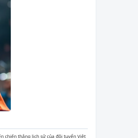
 chiến thắng lịch sử của đội tuyển Việt