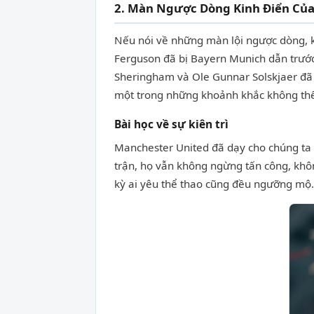
2. Màn Ngược Dòng Kinh Điển Củ
Nếu nói về những màn lội ngược dòng, 
Ferguson đã bị Bayern Munich dẫn trước 
Sheringham và Ole Gunnar Solskjaer đã g
một trong những khoảnh khắc không thể t
Bài học về sự kiên trì
Manchester United đã dạy cho chúng ta 
trận, họ vẫn không ngừng tấn công, khôn
kỳ ai yêu thể thao cũng đều ngưỡng mộ.