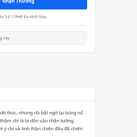
⚡ Nhận Thưởng
àn Trả 1.5%
💳 Đa Kênh Nạp
g này
t thúc, nhưng rồi bất ngờ lại bùng nổ
thậm chí là bị dồn vào chân tường,
 ý chí và tinh thần chiến đấu đã chiến