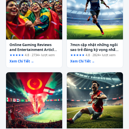
Online Gaming Reviews
7mcn cập nhật những ngôi
and Entertainment Articles
sao trẻ đáng kỳ vọng nhất
from go99.africa: A User
của bóng đá thế giới: Bức
★★★★★
4.8 · 2734+ lượt xem
★★★★★
4.8 · 2824+ lượt xem
Journey Analysis
tranh toàn cảnh từ dữ liệu
Xem Chi Tiết →
Xem Chi Tiết →