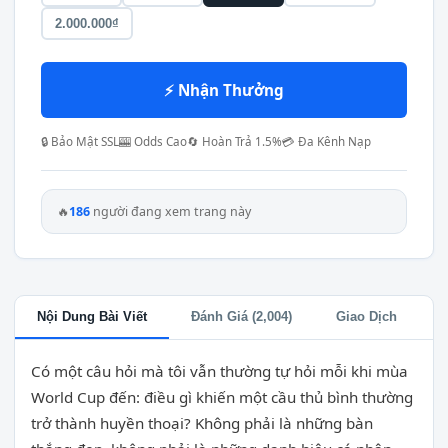
2.000.000₫
⚡ Nhận Thưởng
🔒 Bảo Mật SSL
🎰 Odds Cao
🔄 Hoàn Trả 1.5%
💳 Đa Kênh Nạp
🔥
186
người đang xem trang này
Nội Dung Bài Viết
Đánh Giá (2,004)
Giao Dịch
Có một câu hỏi mà tôi vẫn thường tự hỏi mỗi khi mùa
World Cup đến: điều gì khiến một cầu thủ bình thường
trở thành huyền thoại? Không phải là những bàn