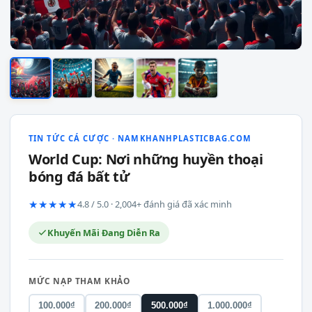
TIN TỨC CÁ CƯỢC · NAMKHANHPLASTICBAG.COM
World Cup: Nơi những huyền thoại
bóng đá bất tử
★★★★★
4.8 / 5.0 · 2,004+ đánh giá đã xác minh
Khuyến Mãi Đang Diễn Ra
MỨC NẠP THAM KHẢO
100.000₫
200.000₫
500.000₫
1.000.000₫