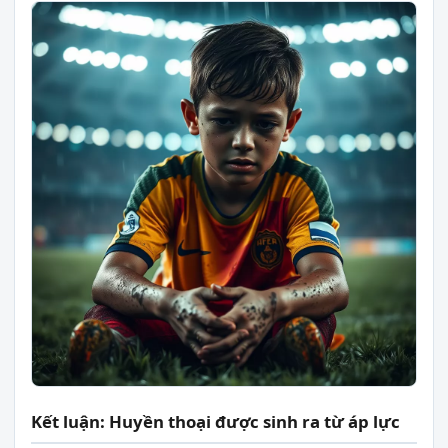
Kết luận: Huyền thoại được sinh ra từ áp lực