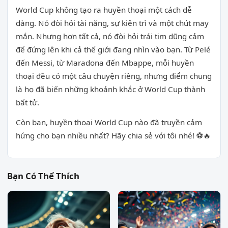
World Cup không tạo ra huyền thoại một cách dễ
dàng. Nó đòi hỏi tài năng, sự kiên trì và một chút may
mắn. Nhưng hơn tất cả, nó đòi hỏi trái tim dũng cảm
để đứng lên khi cả thế giới đang nhìn vào bạn. Từ Pelé
đến Messi, từ Maradona đến Mbappe, mỗi huyền
thoại đều có một câu chuyện riêng, nhưng điểm chung
là họ đã biến những khoảnh khắc ở World Cup thành
bất tử.
Còn bạn, huyền thoại World Cup nào đã truyền cảm
hứng cho bạn nhiều nhất? Hãy chia sẻ với tôi nhé! ⚽🔥
Bạn Có Thể Thích