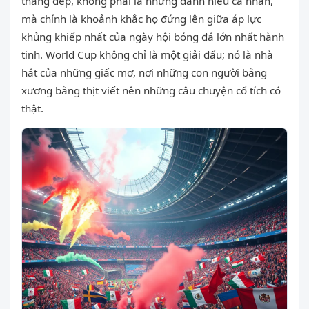
thắng đẹp, không phải là những danh hiệu cá nhân,
mà chính là khoảnh khắc họ đứng lên giữa áp lực
khủng khiếp nhất của ngày hội bóng đá lớn nhất hành
tinh. World Cup không chỉ là một giải đấu; nó là nhà
hát của những giấc mơ, nơi những con người bằng
xương bằng thịt viết nên những câu chuyện cổ tích có
thật.