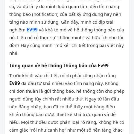
có, và đó là lý do mình luôn quan tâm đến tính năng
thông báo (notification) của bất kỳ ứng dụng hay nền
tảng nào mình sử dụng. Gần đây, mình có dịp trải
nghiệm
EV99
và khá tò mò về hệ thống thông báo của
nó. Liệu nó có thực sự "thông minh" và hữu ích như lời
đồn? Hãy cùng mình "mổ xẻ" chi tiết trong bài viết này
nhé.
Tổng quan về hệ thống thông báo của Ev99
Trước khi đi vào chi tiết, mình phải công nhận rằng
Ev99
đã đầu tư khá nhiều vào tính năng này. Không
chỉ đơn thuần là gửi thông báo, hệ thống còn cho phép
người dùng tùy chỉnh rất nhiều thứ. Ngay từ lần đầu
tiên đăng nhập, bạn đã có thể thấy một bảng điều
khiển thông báo được thiết kế khá trực quan và dễ
hiểu. Mọi thứ đều được phân loại rõ ràng, không hề có
cảm giác "rối như canh hẹ" như một số nền tảng khác.