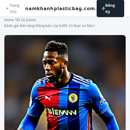
Trang
Đăng
namkhanhplasticbag.com
.
Chủ
Ký
Home
›
Tất Cả Game
›
Đánh giá tính năng thông báo của Ev99: Có thực sự hữu í