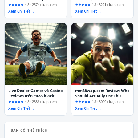
Manager's Guide to Game
hành tinh
★★★★★
4.8 · 2574+ lượt xem
★★★★★
4.8 · 3291+ lượt xem
Difficulty, Pace, and
Xem Chi Tiết →
Xem Chi Tiết →
Realistic Expectations
Live Dealer Games và Casino
mm88wap.com Review: Who
Reviews trên ea88.black:
Should Actually Use This
Góc Nhìn Dài Hạn Từ Người
Live Soccer Streaming
★★★★★
4.8 · 2886+ lượt xem
★★★★★
4.8 · 3000+ lượt xem
Chơi Kỳ Cựu
Portal?
Xem Chi Tiết →
Xem Chi Tiết →
BẠN CÓ THỂ THÍCH