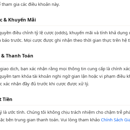
ể tham gia các điều khoản này.
ợc & Khuyến Mãi
quyền điều chỉnh tỷ lệ cược (odds), khuyến mãi và tính khả dụng 
báo trước. Mọi cược được ghi nhận theo thời gian thực trên hệ 
h & Thanh Toán
 giao dịch, bạn xác nhận rằng mọi thông tin cung cấp là chính xác
quyền tạm khóa tài khoản nghi ngờ gian lận hoặc vi phạm điều k
c xác nhận đầy đủ trước khi cược được xử lý.
t Tiền
lý là ước tính. Chúng tôi không chịu trách nhiệm cho chậm trễ phá
ặc bên trung gian thanh toán. Vui lòng tham khảo
Chính Sách Gi