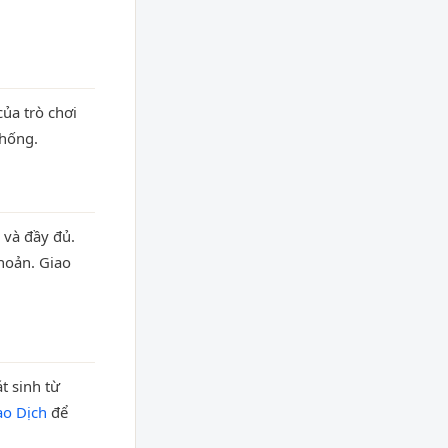
của trò chơi
thống.
 và đầy đủ.
hoản. Giao
t sinh từ
ao Dịch
để