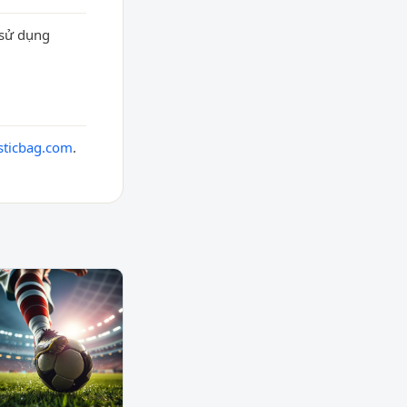
 sử dụng
ticbag.com
.