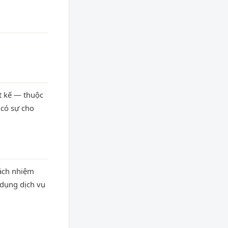
t kế — thuộc
có sự cho
rách nhiệm
 dụng dịch vụ