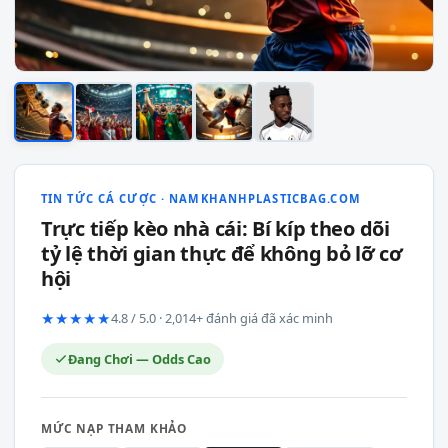
TIN TỨC CÁ CƯỢC · NAMKHANHPLASTICBAG.COM
Trực tiếp kèo nhà cái: Bí kíp theo dõi
tỷ lệ thời gian thực để không bỏ lỡ cơ
hội
★★★★★
4.8 / 5.0 · 2,014+ đánh giá đã xác minh
Đang Chơi — Odds Cao
MỨC NẠP THAM KHẢO