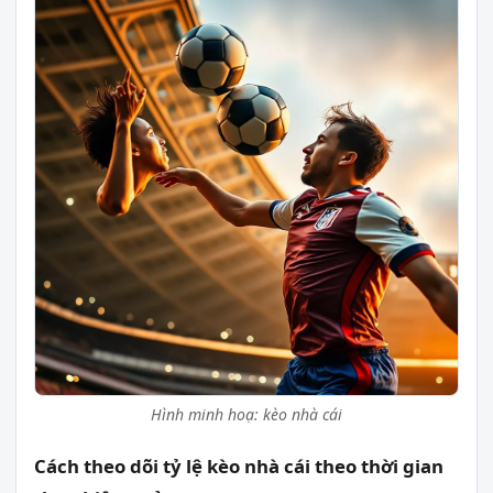
Hình minh hoạ: kèo nhà cái
Cách theo dõi tỷ lệ kèo nhà cái theo thời gian