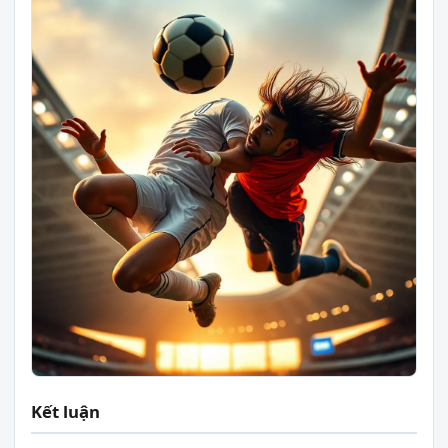
Kết luận