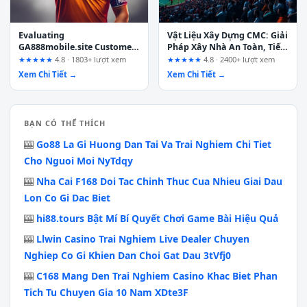
Evaluating
Vật Liệu Xây Dựng CMC: Giải
GA888mobile.site Customer
Pháp Xây Nhà An Toàn, Tiết
Support: A Risk-Advisor's
Kiệm
★★★★★
4.8 · 1803+ lượt xem
★★★★★
4.8 · 2400+ lượt xem
Review of Response Quality
Xem Chi Tiết →
Xem Chi Tiết →
BẠN CÓ THỂ THÍCH
🎰
Go88 La Gi Huong Dan Tai Va Trai Nghiem Chi Tiet
Cho Nguoi Moi NyTdqy
🎰
Nha Cai F168 Doi Tac Chinh Thuc Cua Nhieu Giai Dau
Lon Co Gi Dac Biet
🎰
hi88.tours Bật Mí Bí Quyết Chơi Game Bài Hiệu Quả
🎰
Llwin Casino Trai Nghiem Live Dealer Chuyen
Nghiep Co Gi Khien Dan Choi Gat Dau 3tVfj0
🎰
C168 Mang Den Trai Nghiem Casino Khac Biet Phan
Tich Tu Chuyen Gia 10 Nam XDte3F