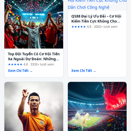
QS88 Đại Lý Ưu Đãi – Cơ Hội
Kiếm Tiền Cực Khủng Cho
Dân Chơi Công Nghệ
★★★★★
4.8 · 2002+ lượt xem
Top Đội Tuyển Có Cơ Hội Tiến
Xa Ngoài Dự Đoán: Những
"Ngựa Ô" Đáng Gờm
★★★★★
4.8 · 3332+ lượt xem
Xem Chi Tiết →
Xem Chi Tiết →