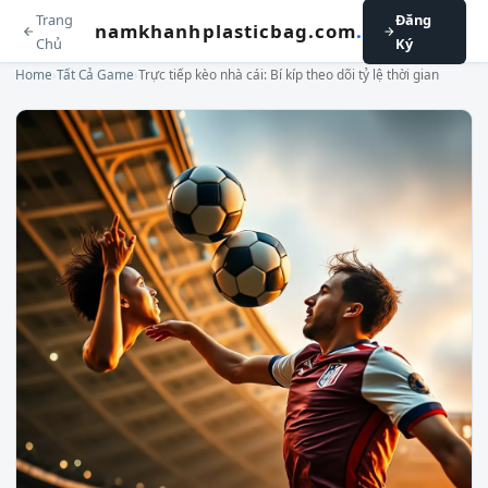
Trang
Đăng
namkhanhplasticbag.com
.
Chủ
Ký
Home
›
Tất Cả Game
›
Trực tiếp kèo nhà cái: Bí kíp theo dõi tỷ lệ thời gian