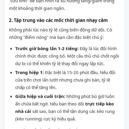
"cứu tinh" để bạn nhìn ra xu hướng tăng/giảm trong
một khoảng thời gian ngắn.
2. Tập trung vào các mốc thời gian nhạy cảm
Không phải lúc nào tỷ lệ cũng biến động dữ dội. Có
những "điểm nóng" mà bạn cần đặc biệt chú ý:
Trước giờ bóng lăn 1-2 tiếng:
Đây là lúc đội hình
chính thức được công bố. Một cầu thủ chủ chốt ngồi
dự bị có thể khiến tỷ lệ thay đổi ngay lập tức.
Trong hiệp 1:
Đặc biệt là 15-20 phút đầu. Nếu đội
cửa trên chơi lấn lướt nhưng chưa ghi bàn, tỷ lệ
chấp có thể tăng lên.
Giữa hiệp và cuối trận:
Những phút bù giờ luôn
ẩn chứa bất ngờ. Nếu bạn theo dõi
trực tiếp kèo
nhà cái
sát sao, bạn có thể tận dụng các kèo rung
(kèo running) cực kỳ hiệu quả.