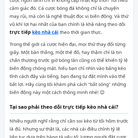
cược ngon lành chỉ vì không cập nhật kịp thời? Tôi hiểu
cảm giác đó. Cá cược bóng đá không chỉ là chuyện
may rủi, mà còn là nghệ thuật đọc vị biến động. Và thứ
vũ khí lợi hại nhất của bạn chính là khả năng theo dõi
trực tiếp
kèo nhà cái
theo thời gian thực.
Trong thế giới cá cược hiện đại, mọi thứ thay đổi từng
giây. Một bàn thắng, một thẻ đỏ, hay thậm chí là tin
chấn thương trước giờ bóng lăn cũng có thể khiến tỷ lệ
biến động chóng mặt. Nếu bạn chỉ nhìn vào bảng kèo
tĩnh cách đây vài tiếng, bạn đang tự đặt mình vào thế
bất lợi. Hãy cùng tôi khám phá cách "bắt sóng" những
biến động này một cách thông minh nhé! 😉
Tại sao phải theo dõi trực tiếp kèo nhà cái?
Nhiều người nghĩ rằng chỉ cần soi kèo từ tối hôm trước
là đủ. Nhưng sự thật là, các nhà cái điều chỉnh tỷ lệ
liên tục dựa trên hàng tá yếu tố: lượng người đặt cược,