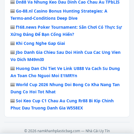
🎰
Dn88 Va Nhung Keo Dau Dinh Cao Chau Au TPbLIS
🎰
Go-88.nl Casino Bonus Hunting Strategies: A
Terms‑and‑Conditions Deep Dive
🎰
f168.news Poker Tournament: Sân Chơi Có Thực Sự
Xứng Đáng Để Bạn Cống Hiến?
🎰
Khi Cong Nghe Gap Giai
🎰
Jbo Danh Gia Chieu Sau Doi Hinh Cua Cac Ung Vien
Vo Dich M49mI0
🎰
Huong Dan Chi Tiet Ve Link U888 Va Cach Su Dung
An Toan Cho Nguoi Moi E1MRYn
🎰
World Cup 2026 Nhung Doi Bong Co Kha Nang Tan
Dung Co Hoi Tot Nhat
🎰
Soi Keo Cup C1 Chau Au Cung Rr88 Bi Kip Chinh
Phuc Dau Truong Danh Gia W558EX
© 2026 namkhanhplasticbag.com — Nhà Cái Uy Tín