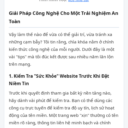
Giải Pháp Công Nghệ Cho Một Trải Nghiệm An
Toàn
Vậy làm thế nào để vừa có thể giải trí, vừa tránh xa
những cạm bẫy? Tôi tin rằng, chìa khóa nằm ở chính
kiến thức công nghệ của mỗi người. Dưới đây là một
vài "tips" mà tôi đúc kết được sau nhiều năm lăn lộn
trên mạng.
1. Kiểm Tra "Sức Khỏe" Website Trước Khi Đặt
Niềm Tin
Trước khi quyết định tham gia bất kỳ nền tảng nào,
hãy dành vài phút để kiểm tra. Bạn có thể dùng các
công cụ trực tuyến để kiểm tra độ uy tín, lịch sử hoạt
động của tên miền. Một trang web "xịn" thường có tên
miền rõ ràng, thông tin liên hệ minh bạch và chính