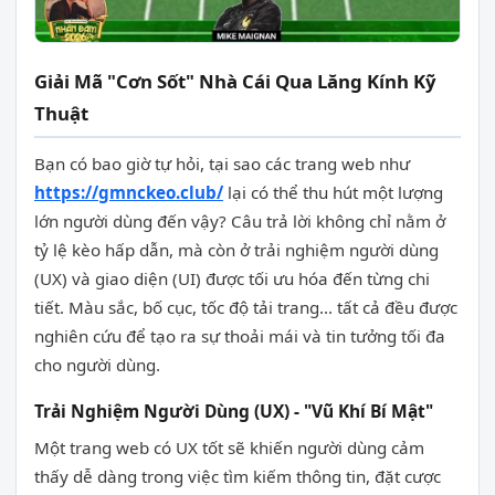
Giải Mã "Cơn Sốt" Nhà Cái Qua Lăng Kính Kỹ
Thuật
Bạn có bao giờ tự hỏi, tại sao các trang web như
https://gmnckeo.club/
lại có thể thu hút một lượng
lớn người dùng đến vậy? Câu trả lời không chỉ nằm ở
tỷ lệ kèo hấp dẫn, mà còn ở trải nghiệm người dùng
(UX) và giao diện (UI) được tối ưu hóa đến từng chi
tiết. Màu sắc, bố cục, tốc độ tải trang... tất cả đều được
nghiên cứu để tạo ra sự thoải mái và tin tưởng tối đa
cho người dùng.
Trải Nghiệm Người Dùng (UX) - "Vũ Khí Bí Mật"
Một trang web có UX tốt sẽ khiến người dùng cảm
thấy dễ dàng trong việc tìm kiếm thông tin, đặt cược