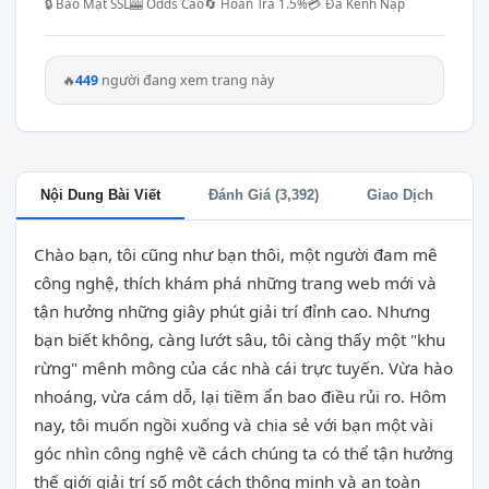
🔒 Bảo Mật SSL
🎰 Odds Cao
🔄 Hoàn Trả 1.5%
💳 Đa Kênh Nạp
🔥
449
người đang xem trang này
Nội Dung Bài Viết
Đánh Giá (3,392)
Giao Dịch
Chào bạn, tôi cũng như bạn thôi, một người đam mê
công nghệ, thích khám phá những trang web mới và
tận hưởng những giây phút giải trí đỉnh cao. Nhưng
bạn biết không, càng lướt sâu, tôi càng thấy một "khu
rừng" mênh mông của các nhà cái trực tuyến. Vừa hào
nhoáng, vừa cám dỗ, lại tiềm ẩn bao điều rủi ro. Hôm
nay, tôi muốn ngồi xuống và chia sẻ với bạn một vài
góc nhìn công nghệ về cách chúng ta có thể tận hưởng
thế giới giải trí số một cách thông minh và an toàn