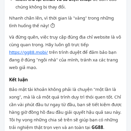
chúng không bị thay đổi.
Nhanh chân lên, vì thời gian là "vàng" trong những
tình huống thế này! ⏱️
Và đừng quên, việc truy cập đúng địa chỉ website là vô
cùng quan trọng. Hãy luôn gõ trực tiếp
https://gg88.mobi/
trên trình duyệt để đảm bảo bạn
đang ở đúng "ngôi nhà" của mình, tránh xa các trang
web giả mạo.
Kết luận
Bảo mật tài khoản không phải là chuyện "một lần là
xong", mà là cả một quá trình duy trì thói quen tốt. Chỉ
cần vài phút đầu tư ngay từ đầu, bạn sẽ tiết kiệm được
hàng giờ đồng hồ đau đầu giải quyết hậu quả sau này.
Tôi hy vọng những chia sẻ trên sẽ giúp bạn có những
trải nghiệm thật trọn vẹn và an toàn tại
GG88
.