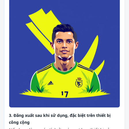
3. Đăng xuất sau khi sử dụng, đặc biệt trên thiết bị
công cộng