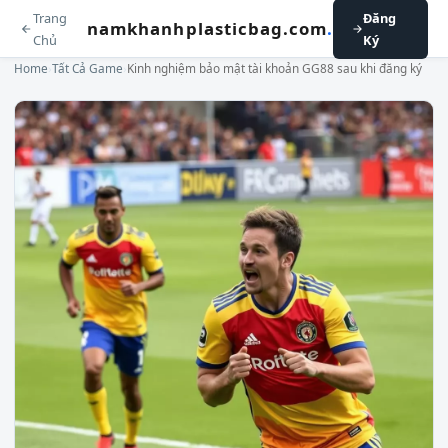
Trang
Đăng
namkhanhplasticbag.com
.
Chủ
Ký
Home
›
Tất Cả Game
›
Kinh nghiệm bảo mật tài khoản GG88 sau khi đăng ký