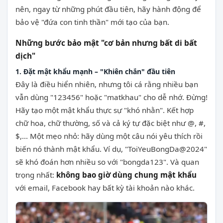
nên, ngay từ những phút đầu tiên, hãy hành động để
bảo vệ "đứa con tinh thần" mới tạo của bạn.
Những bước bảo mật "cơ bản nhưng bất di bất
dịch"
1. Đặt mật khẩu mạnh – "Khiên chắn" đầu tiên
Đây là điều hiển nhiên, nhưng tôi cá rằng nhiều bạn
vẫn dùng "123456" hoặc "matkhau" cho dễ nhớ. Đừng!
Hãy tạo một mật khẩu thực sự "khó nhằn". Kết hợp
chữ hoa, chữ thường, số và cả ký tự đặc biệt như @, #,
$,... Một mẹo nhỏ: hãy dùng một câu nói yêu thích rồi
biến nó thành mật khẩu. Ví dụ, "ToiYeuBongDa@2024"
sẽ khó đoán hơn nhiều so với "bongda123". Và quan
trọng nhất:
không bao giờ dùng chung mật khẩu
với email, Facebook hay bất kỳ tài khoản nào khác.