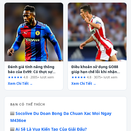
Đánh giá tính năng thông
Điều khoản sử dụng GO88
báo của Ev99: Có thực sự
giúp hạn chế lỗi khi nhận
hữu ích?
khuyến mãi thế nào?
★★★★★
4.8 · 2005+ lượt xem
★★★★★
4.8 · 3075+ lượt xem
Xem Chi Tiết →
Xem Chi Tiết →
BẠN CÓ THỂ THÍCH
🎰
Socolive Du Doan Bong Da Chuan Xac Moi Ngay
M436oe
🎰
Ai Sẽ Là Vua Kiến Tạo Của Giải Đấu?