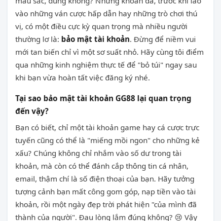
màu sắc, đúng không? Nhưng khoan đã, trước khi lao
vào những ván cược hấp dẫn hay những trò chơi thú
vị, có một điều cực kỳ quan trọng mà nhiều người
thường lơ là:
bảo mật tài khoản
. Đừng để niềm vui
mới tan biến chỉ vì một sơ suất nhỏ. Hãy cùng tôi điểm
qua những kinh nghiệm thực tế để "bỏ túi" ngay sau
khi bạn vừa hoàn tất việc đăng ký nhé.
Tại sao bảo mật tài khoản GG88 lại quan trọng
đến vậy?
Bạn có biết, chỉ một tài khoản game hay cá cược trực
tuyến cũng có thể là "miếng mồi ngon" cho những kẻ
xấu? Chúng không chỉ nhắm vào số dư trong tài
khoản, mà còn có thể đánh cắp thông tin cá nhân,
email, thậm chí là số điện thoại của bạn. Hãy tưởng
tượng cảnh bạn mất công gom góp, nạp tiền vào tài
khoản, rồi một ngày đẹp trời phát hiện "của mình đã
thành của người". Đau lòng lắm đúng không? 😢 Vậy