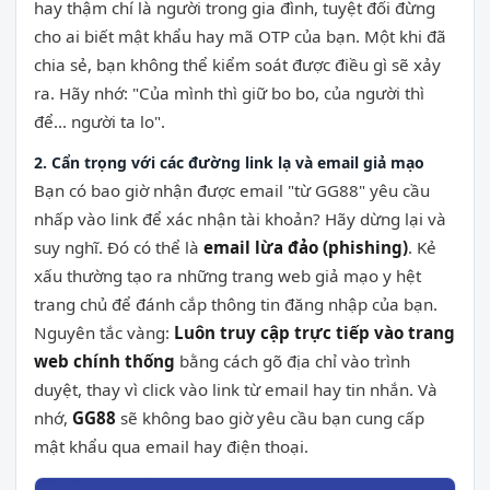
hay thậm chí là người trong gia đình, tuyệt đối đừng
cho ai biết mật khẩu hay mã OTP của bạn. Một khi đã
chia sẻ, bạn không thể kiểm soát được điều gì sẽ xảy
ra. Hãy nhớ: "Của mình thì giữ bo bo, của người thì
để... người ta lo".
2. Cẩn trọng với các đường link lạ và email giả mạo
Bạn có bao giờ nhận được email "từ GG88" yêu cầu
nhấp vào link để xác nhận tài khoản? Hãy dừng lại và
suy nghĩ. Đó có thể là
email lừa đảo (phishing)
. Kẻ
xấu thường tạo ra những trang web giả mạo y hệt
trang chủ để đánh cắp thông tin đăng nhập của bạn.
Nguyên tắc vàng:
Luôn truy cập trực tiếp vào trang
web chính thống
bằng cách gõ địa chỉ vào trình
duyệt, thay vì click vào link từ email hay tin nhắn. Và
nhớ,
GG88
sẽ không bao giờ yêu cầu bạn cung cấp
mật khẩu qua email hay điện thoại.