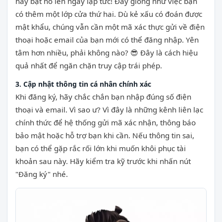
hãy bật nó lên ngay lập tức! Đây giống như việc bạn
có thêm một lớp cửa thứ hai. Dù kẻ xấu có đoán được
mật khẩu, chúng vẫn cần một mã xác thực gửi về điện
thoại hoặc email của bạn mới có thể đăng nhập. Yên
tâm hơn nhiều, phải không nào? 😎 Đây là cách hiệu
quả nhất để ngăn chặn truy cập trái phép.
3. Cập nhật thông tin cá nhân chính xác
Khi đăng ký, hãy chắc chắn bạn nhập đúng số điện
thoại và email. Vì sao ư? Vì đây là những kênh liên lạc
chính thức để hệ thống gửi mã xác nhận, thông báo
bảo mật hoặc hỗ trợ bạn khi cần. Nếu thông tin sai,
bạn có thể gặp rắc rối lớn khi muốn khôi phục tài
khoản sau này. Hãy kiểm tra kỹ trước khi nhấn nút
"Đăng ký" nhé.