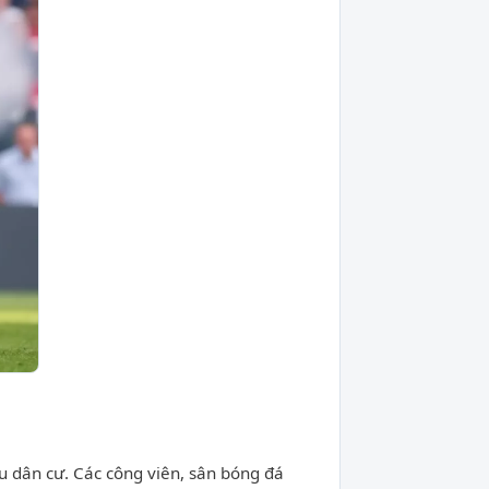
u dân cư. Các công viên, sân bóng đá