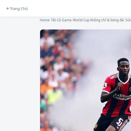
Trang Chủ
Home
›
Tất Cả Game
›
World Cup không chỉ là bóng đá: Sứ