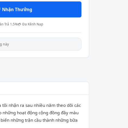
⚡ Nhận Thưởng
àn Trả 1.5%
💳 Đa Kênh Nạp
g này
 tôi nhận ra sau nhiều năm theo dõi các
 cho những hoạt động cộng đồng đầy màu
 biến những trận cầu thành những bữa