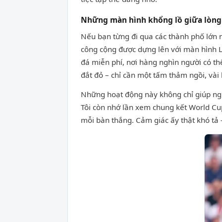
Những màn hình khổng lồ giữa lòng
Nếu bạn từng đi qua các thành phố lớn 
công cộng được dựng lên với màn hình L
đá miễn phí, nơi hàng nghìn người có th
đắt đỏ – chỉ cần một tấm thảm ngồi, và
Những hoạt động này không chỉ giúp ngườ
Tôi còn nhớ lần xem chung kết World Cu
mỗi bàn thắng. Cảm giác ấy thật khó tả 