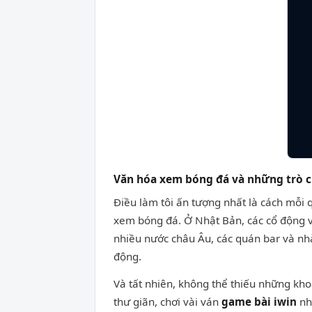
Văn hóa xem bóng đá và những trò ch
Điều làm tôi ấn tượng nhất là cách mỗi 
xem bóng đá. Ở Nhật Bản, các cổ động v
nhiều nước châu Âu, các quán bar và nhà
động.
Và tất nhiên, không thể thiếu những kh
thư giãn, chơi vài ván
game bài iwin
nh