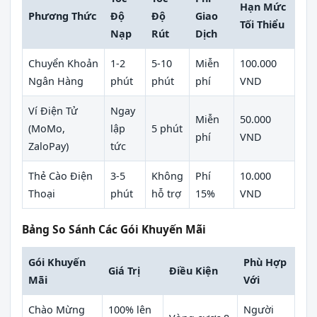
Hạn Mức
Phương Thức
Độ
Độ
Giao
Tối Thiểu
Nạp
Rút
Dịch
Chuyển Khoản
1-2
5-10
Miễn
100.000
Ngân Hàng
phút
phút
phí
VND
Ví Điện Tử
Ngay
Miễn
50.000
(MoMo,
lập
5 phút
phí
VND
ZaloPay)
tức
Thẻ Cào Điện
3-5
Không
Phí
10.000
Thoại
phút
hỗ trợ
15%
VND
Bảng So Sánh Các Gói Khuyến Mãi
Gói Khuyến
Phù Hợp
Giá Trị
Điều Kiện
Mãi
Với
Chào Mừng
100% lên
Người