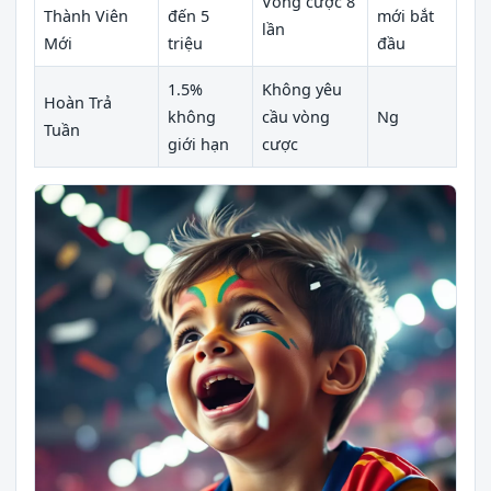
Vòng cược 8
Thành Viên
đến 5
mới bắt
lần
Mới
triệu
đầu
1.5%
Không yêu
Hoàn Trả
không
cầu vòng
Ng
Tuần
giới hạn
cược