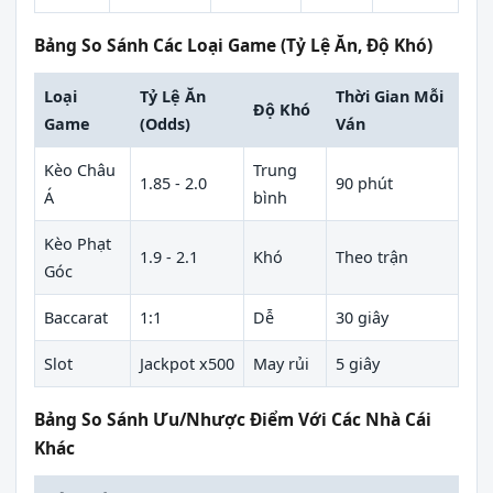
Bảng So Sánh Các Loại Game (Tỷ Lệ Ăn, Độ Khó)
Loại
Tỷ Lệ Ăn
Thời Gian Mỗi
Độ Khó
Game
(Odds)
Ván
Kèo Châu
Trung
1.85 - 2.0
90 phút
Á
bình
Kèo Phạt
1.9 - 2.1
Khó
Theo trận
Góc
Baccarat
1:1
Dễ
30 giây
Slot
Jackpot x500
May rủi
5 giây
Bảng So Sánh Ưu/Nhược Điểm Với Các Nhà Cái
Khác