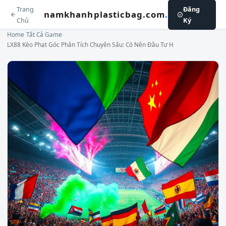
Trang
Đăng
namkhanhplasticbag.com
.
Chủ
Ký
Home
›
Tất Cả Game
›
LX88 Kèo Phạt Góc Phân Tích Chuyên Sâu: Có Nên Đầu Tư H