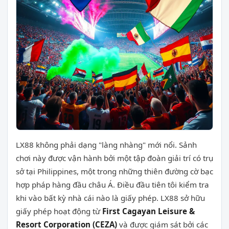
LX88 không phải dạng "làng nhàng" mới nổi. Sảnh
chơi này được vận hành bởi một tập đoàn giải trí có trụ
sở tại Philippines, một trong những thiên đường cờ bạc
hợp pháp hàng đầu châu Á. Điều đầu tiên tôi kiểm tra
khi vào bất kỳ nhà cái nào là giấy phép. LX88 sở hữu
giấy phép hoạt động từ
First Cagayan Leisure &
Resort Corporation (CEZA)
và được giám sát bởi các