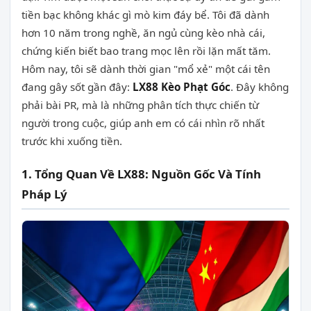
tiền bạc không khác gì mò kim đáy bể. Tôi đã dành
hơn 10 năm trong nghề, ăn ngủ cùng kèo nhà cái,
chứng kiến biết bao trang mọc lên rồi lặn mất tăm.
Hôm nay, tôi sẽ dành thời gian "mổ xẻ" một cái tên
đang gây sốt gần đây:
LX88 Kèo Phạt Góc
. Đây không
phải bài PR, mà là những phân tích thực chiến từ
người trong cuộc, giúp anh em có cái nhìn rõ nhất
trước khi xuống tiền.
1. Tổng Quan Về LX88: Nguồn Gốc Và Tính
Pháp Lý