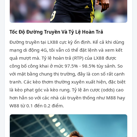
Tốc Độ Đường Truyền Và Tỷ Lệ Hoàn Trả
Đường truyền tại LX88 cực kỳ ổn định. Kể cả khi dùng
mạng di động 4G, tôi vẫn có thể đặt lệnh và xem kết
quả mượt mà. Tỷ lệ hoàn trả (RTP) của LX88 được
công bố công khai ở mức 97.5% - 98.5% tùy sảnh. So
với mặt bằng chung thị trường, đây là con số rất cạnh
tranh. Các kèo thơm thường xuyên xuất hiện, đặc biệt
là kèo phạt góc và kèo rung. Tỷ lệ ăn cược (odds) cao
hơn hẳn so với các nhà cái truyền thống như M88 hay
W88 từ 0.1 đến 0.2 điểm.