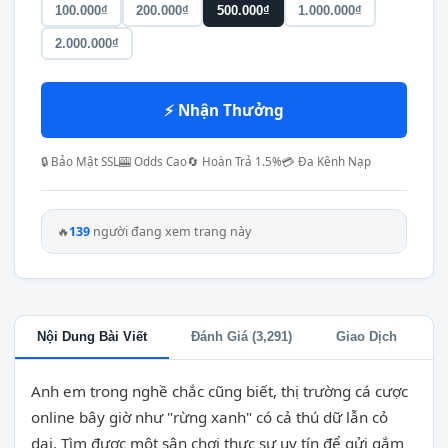
100.000₫
200.000₫
500.000₫
1.000.000₫
2.000.000₫
⚡ Nhận Thưởng
🔒 Bảo Mật SSL
🎰 Odds Cao
🔄 Hoàn Trả 1.5%
💳 Đa Kênh Nạp
🔥
139
người đang xem trang này
Nội Dung Bài Viết
Đánh Giá (3,291)
Giao Dịch
Anh em trong nghề chắc cũng biết, thị trường cá cược
online bây giờ như "rừng xanh" có cả thú dữ lẫn cỏ
dại. Tìm được một sân chơi thực sự uy tín để gửi gắm