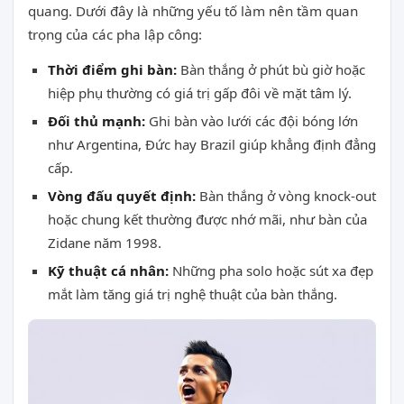
quang. Dưới đây là những yếu tố làm nên tầm quan
trọng của các pha lập công:
Thời điểm ghi bàn:
Bàn thắng ở phút bù giờ hoặc
hiệp phụ thường có giá trị gấp đôi về mặt tâm lý.
Đối thủ mạnh:
Ghi bàn vào lưới các đội bóng lớn
như Argentina, Đức hay Brazil giúp khẳng định đẳng
cấp.
Vòng đấu quyết định:
Bàn thắng ở vòng knock-out
hoặc chung kết thường được nhớ mãi, như bàn của
Zidane năm 1998.
Kỹ thuật cá nhân:
Những pha solo hoặc sút xa đẹp
mắt làm tăng giá trị nghệ thuật của bàn thắng.