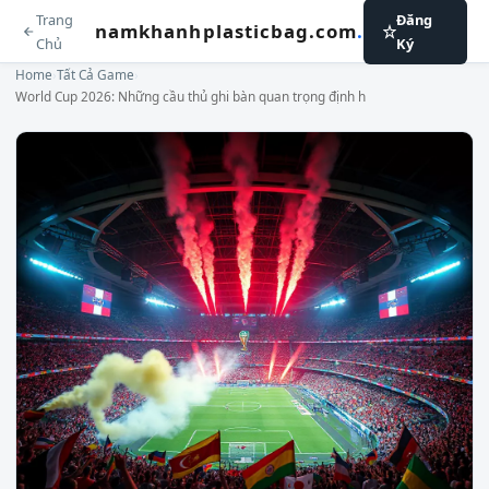
Trang
Đăng
namkhanhplasticbag.com
.
Chủ
Ký
Home
›
Tất Cả Game
›
World Cup 2026: Những cầu thủ ghi bàn quan trọng định h