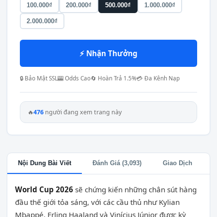
100.000₫
200.000₫
500.000₫
1.000.000₫
2.000.000₫
⚡ Nhận Thưởng
🔒 Bảo Mật SSL
🎰 Odds Cao
🔄 Hoàn Trả 1.5%
💳 Đa Kênh Nạp
🔥
476
người đang xem trang này
Nội Dung Bài Viết
Đánh Giá (3,093)
Giao Dịch
World Cup 2026
sẽ chứng kiến những chân sút hàng
đầu thế giới tỏa sáng, với các cầu thủ như Kylian
Mbappé, Erling Haaland và Vinícius Júnior được kỳ