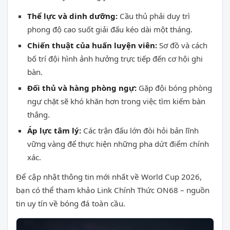
Thể lực và dinh dưỡng:
Cầu thủ phải duy trì
phong độ cao suốt giải đấu kéo dài một tháng.
Chiến thuật của huấn luyện viên:
Sơ đồ và cách
bố trí đội hình ảnh hưởng trực tiếp đến cơ hội ghi
bàn.
Đối thủ và hàng phòng ngự:
Gặp đội bóng phòng
ngự chặt sẽ khó khăn hơn trong việc tìm kiếm bàn
thắng.
Áp lực tâm lý:
Các trận đấu lớn đòi hỏi bản lĩnh
vững vàng để thực hiện những pha dứt điểm chính
xác.
Để cập nhật thông tin mới nhất về World Cup 2026,
bạn có thể tham khảo Link Chính Thức ON68 – nguồn
tin uy tín về bóng đá toàn cầu.