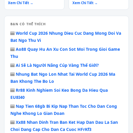
Cập Đến Hỗ Trợ
Xem Chi Tiết →
Xem Chi Tiết →
BẠN CÓ THỂ THÍCH
🎰
World Cup 2026 Nhung Dieu Cuc Dang Mong Doi Va
Bat Ngo Thu Vi
🎰
Ao88 Quay Hu An Xu Con Sot Moi Trong Gioi Game
Thu
🎰
Ai Sẽ Là Người Nâng Cúp Vàng Thế Giới?
🎰
Nhung Bat Ngo Lon Nhat Tai World Cup 2026 Ma
Ban Khong The Bo Lo
🎰
Rr88 Kinh Nghiem Soi Keo Bong Da Hieu Qua
EU8I40
🎰
Nap Tien 68gb Bi Kip Nap Than Toc Cho Dan Cong
Nghe Khong Lo Gian Doan
🎰
Xx88 Nhan Dinh Tran Ban Ket Hap Dan Dau La San
Choi Dang Cap Cho Dan Ca Cuoc HFrKf3