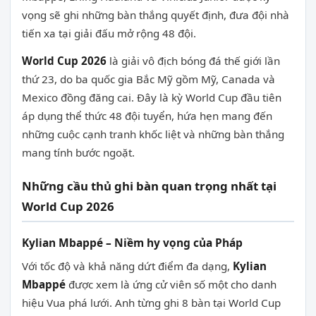
vọng sẽ ghi những bàn thắng quyết định, đưa đội nhà
tiến xa tại giải đấu mở rộng 48 đội.
World Cup 2026
là giải vô địch bóng đá thế giới lần
thứ 23, do ba quốc gia Bắc Mỹ gồm Mỹ, Canada và
Mexico đồng đăng cai. Đây là kỳ World Cup đầu tiên
áp dụng thể thức 48 đội tuyển, hứa hẹn mang đến
những cuộc cạnh tranh khốc liệt và những bàn thắng
mang tính bước ngoặt.
Những cầu thủ ghi bàn quan trọng nhất tại
World Cup 2026
Kylian Mbappé – Niềm hy vọng của Pháp
Với tốc độ và khả năng dứt điểm đa dạng,
Kylian
Mbappé
được xem là ứng cử viên số một cho danh
hiệu Vua phá lưới. Anh từng ghi 8 bàn tại World Cup