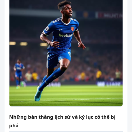
Những bàn thắng lịch sử và kỷ lục có thể bị
phá