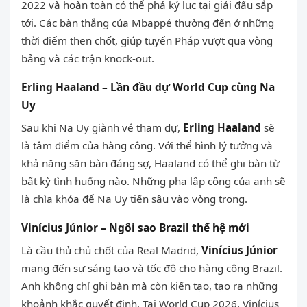
2022 và hoàn toàn có thể phá kỷ lục tại giải đấu sắp
tới. Các bàn thắng của Mbappé thường đến ở những
thời điểm then chốt, giúp tuyển Pháp vượt qua vòng
bảng và các trận knock-out.
Erling Haaland – Lần đầu dự World Cup cùng Na
Uy
Sau khi Na Uy giành vé tham dự,
Erling Haaland
sẽ
là tâm điểm của hàng công. Với thể hình lý tưởng và
khả năng săn bàn đáng sợ, Haaland có thể ghi bàn từ
bất kỳ tình huống nào. Những pha lập công của anh sẽ
là chìa khóa để Na Uy tiến sâu vào vòng trong.
Vinícius Júnior – Ngôi sao Brazil thế hệ mới
Là cầu thủ chủ chốt của Real Madrid,
Vinícius Júnior
mang đến sự sáng tạo và tốc độ cho hàng công Brazil.
Anh không chỉ ghi bàn mà còn kiến tạo, tạo ra những
khoảnh khắc quyết định. Tại World Cup 2026, Vinícius