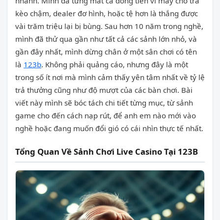
nhanh. Mình đã từng mất cả đống tiền vì mấy chỗ trả
kèo chậm, dealer đơ hình, hoặc tệ hơn là thắng được
vài trăm triệu lại bị bùng. Sau hơn 10 năm trong nghề,
mình đã thử qua gần như tất cả các sảnh lớn nhỏ, và
gần đây nhất, mình dừng chân ở một sân chơi có tên
là
123b
. Không phải quảng cáo, nhưng đây là một
trong số ít nơi mà mình cảm thấy yên tâm nhất về tỷ lệ
trả thưởng cũng như độ mượt của các bàn chơi. Bài
viết này mình sẽ bóc tách chi tiết từng mục, từ sảnh
game cho đến cách nạp rút, để anh em nào mới vào
nghề hoặc đang muốn đổi gió có cái nhìn thực tế nhất.
Tổng Quan Về Sảnh Chơi Live Casino Tại 123B