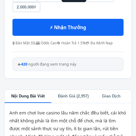
2.000.000₫
⚡ Nhận Thưởng
🔒 Bảo Mật SSL
🎰 Odds Cao
🔄 Hoàn Trả 1.5%
💳 Đa Kênh Nạp
🔥
420
người đang xem trang này
Nội Dung Bài Viết
Đánh Giá (2,957)
Giao Dịch
Anh em chơi live casino lâu năm chắc đều biết, cái khó
nhất không phải là tìm một chỗ để chơi, mà là tìm
được một sảnh thực sự uy tín, ít bị gian lận, rút tiền