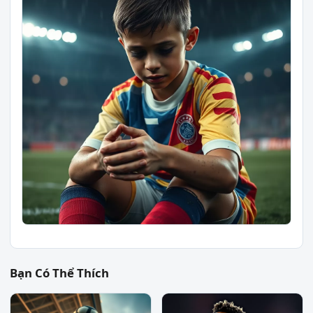
Bạn Có Thể Thích