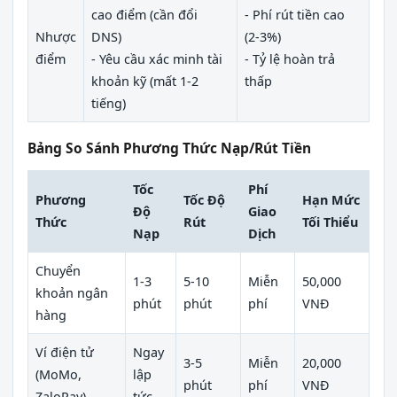
cao điểm (cần đổi
- Phí rút tiền cao
Nhược
DNS)
(2-3%)
điểm
- Yêu cầu xác minh tài
- Tỷ lệ hoàn trả
khoản kỹ (mất 1-2
thấp
tiếng)
Bảng So Sánh Phương Thức Nạp/Rút Tiền
Tốc
Phí
Phương
Tốc Độ
Hạn Mức
Độ
Giao
Thức
Rút
Tối Thiểu
Nạp
Dịch
Chuyển
1-3
5-10
Miễn
50,000
khoản ngân
phút
phút
phí
VNĐ
hàng
Ví điện tử
Ngay
3-5
Miễn
20,000
(MoMo,
lập
phút
phí
VNĐ
ZaloPay)
tức