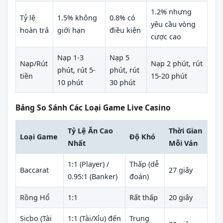
1.2% nhưng
Tỷ lệ
1.5% không
0.8% có
yêu cầu vòng
hoàn trả
giới hạn
điều kiện
cược cao
Nạp 1-3
Nạp 5
Nạp/Rút
Nạp 2 phút, rút
phút, rút 5-
phút, rút
tiền
15-20 phút
10 phút
30 phút
Bảng So Sánh Các Loại Game Live Casino
Tỷ Lệ Ăn Cao
Thời Gian
Loại Game
Độ Khó
Nhất
Mỗi Ván
1:1 (Player) /
Thấp (dễ
Baccarat
27 giây
0.95:1 (Banker)
đoán)
Rồng Hổ
1:1
Rất thấp
20 giây
Sicbo (Tài
1:1 (Tài/Xỉu) đến
Trung