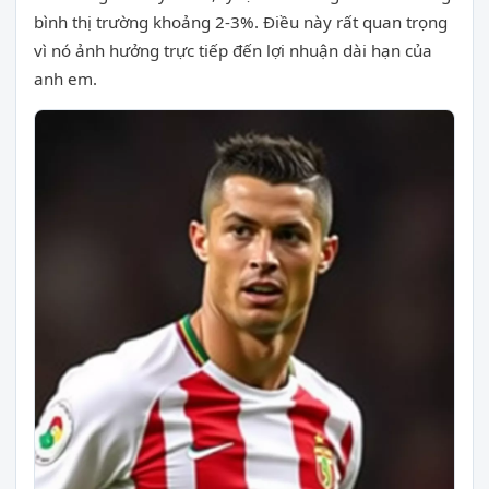
bình thị trường khoảng 2-3%. Điều này rất quan trọng
vì nó ảnh hưởng trực tiếp đến lợi nhuận dài hạn của
anh em.