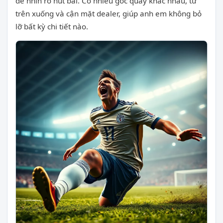
để nhìn rõ nút bài. Có nhiều góc quay khác nhau, từ
trên xuống và cận mặt dealer, giúp anh em không bỏ
lỡ bất kỳ chi tiết nào.