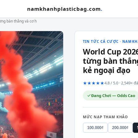
namkhanhplasticbag.com
.
ừng bàn thắng và cơ h
TIN TỨC CÁ CƯỢC · NAMK
World Cup 2026
từng bàn thắn
kẻ ngoại đạo
★★★★★
4.8 / 5.0 · 2,549+ 
Đang Chơi — Odds Cao
MỨC NẠP THAM KHẢO
100.000₫
200.000₫