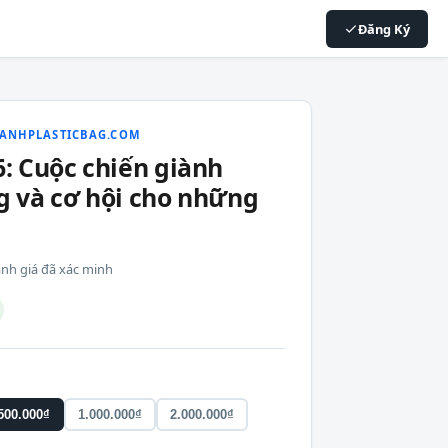
Đăng Ký
HANHPLASTICBAG.COM
: Cuộc chiến giành
g và cơ hội cho những
đánh giá đã xác minh
500.000₫
1.000.000₫
2.000.000₫