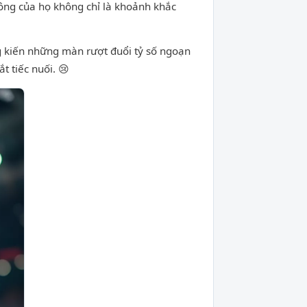
công của họ không chỉ là khoảnh khắc
g kiến những màn rượt đuổi tỷ số ngoạn
 tiếc nuối. 😢