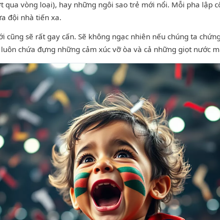
 qua vòng loại), hay những ngôi sao trẻ mới nổi. Mỗi pha lập 
a đội nhà tiến xa.
ới cũng sẽ rất gay cấn. Sẽ không ngạc nhiên nếu chúng ta chứn
 luôn chứa đựng những cảm xúc vỡ òa và cả những giọt nước mắt