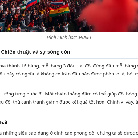
Hình minh hoạ: MUBET
 Chiến thuật và sự sống còn
hia thành 16 bảng, mỗi bảng 3 đội. Hai đội đứng đầu mỗi bảng v
ều này có nghĩa là không có trận đấu nào được phép lơ là, bởi 
 lưỡng từng bước đi. Một chiến thắng đậm có thể giúp đội bóng có
u đối thủ cạnh tranh giành được kết quả tốt hơn. Chính vì vậy, 
nhất
 những siêu sao đang ở đỉnh cao phong độ. Chúng ta sẽ được 