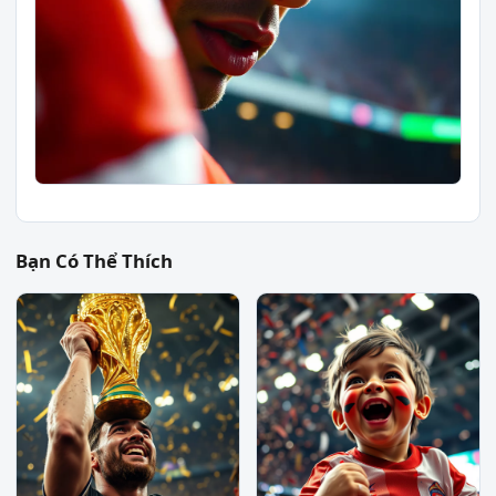
Bạn Có Thể Thích