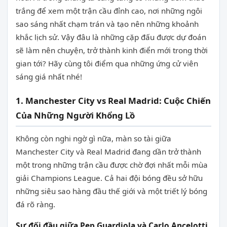
trắng để xem một trận cầu đỉnh cao, nơi những ngôi
sao sáng nhất chạm trán và tạo nên những khoảnh
khắc lịch sử. Vậy đâu là những cặp đấu được dự đoán
sẽ làm nên chuyện, trở thành kinh điển mới trong thời
gian tới? Hãy cùng tôi điểm qua những ứng cử viên
sáng giá nhất nhé!
1. Manchester City vs Real Madrid: Cuộc Chiến
Của Những Người Khổng Lồ
Không còn nghi ngờ gì nữa, màn so tài giữa
Manchester City và Real Madrid đang dần trở thành
một trong những trận cầu được chờ đợi nhất mỗi mùa
giải Champions League. Cả hai đội bóng đều sở hữu
những siêu sao hàng đầu thế giới và một triết lý bóng
đá rõ ràng.
Sự đối đầu giữa Pep Guardiola và Carlo Ancelotti