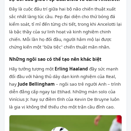
Đây là cuộc đấu trí giữa hai bộ não chiến thuật xuất
sắc nhất làng túc cầu. Pep đại diện cho thứ bóng đá
kiểm soát, tỉ mỉ đến từng chi tiết, trong khi Ancelotti lại
là bậc thầy của sự linh hoạt và kinh nghiệm chinh
chiến. Mỗi lần họ đối đầu, người hâm mộ lại được
chứng kiến một "bữa tiệc" chiến thuật mãn nhãn.
Những ngôi sao có thể tạo nên khác biệt
Hãy tưởng tượng một
Erling Haaland
đầy sức mạnh
đối đầu với hàng thủ dày dạn kinh nghiệm của Real,
hay
Jude Bellingham
– ngôi sao trẻ người Anh – trình
diễn đẳng cấp ngay tại Etihad. Những màn solo của
Vinícius Jr. hay sự điềm tĩnh của Kevin De Bruyne luôn
là gia vị không thể thiếu cho một trận cầu đỉnh cao.