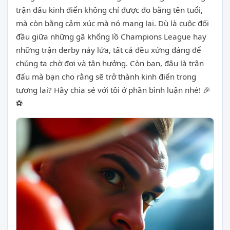
trận đấu kinh điển không chỉ được đo bằng tên tuổi,
mà còn bằng cảm xúc mà nó mang lại. Dù là cuộc đối
đầu giữa những gã khổng lồ Champions League hay
những trận derby nảy lửa, tất cả đều xứng đáng để
chúng ta chờ đợi và tận hưởng. Còn bạn, đâu là trận
đấu mà bạn cho rằng sẽ trở thành kinh điển trong
tương lai? Hãy chia sẻ với tôi ở phần bình luận nhé! 🎉
⚽