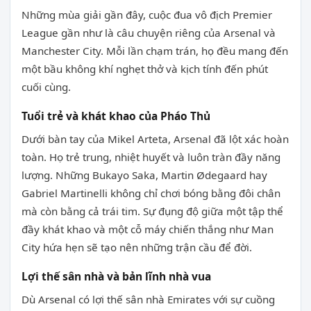
Những mùa giải gần đây, cuộc đua vô địch Premier
League gần như là câu chuyện riêng của Arsenal và
Manchester City. Mỗi lần chạm trán, họ đều mang đến
một bầu không khí nghẹt thở và kịch tính đến phút
cuối cùng.
Tuổi trẻ và khát khao của Pháo Thủ
Dưới bàn tay của Mikel Arteta, Arsenal đã lột xác hoàn
toàn. Họ trẻ trung, nhiệt huyết và luôn tràn đầy năng
lượng. Những Bukayo Saka, Martin Ødegaard hay
Gabriel Martinelli không chỉ chơi bóng bằng đôi chân
mà còn bằng cả trái tim. Sự đụng độ giữa một tập thể
đầy khát khao và một cỗ máy chiến thắng như Man
City hứa hẹn sẽ tạo nên những trận cầu để đời.
Lợi thế sân nhà và bản lĩnh nhà vua
Dù Arsenal có lợi thế sân nhà Emirates với sự cuồng