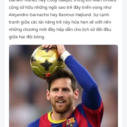
cũng sở hữu những ngôi sao trẻ đầy triển vọng như
Alejandro Garnacho hay Rasmus Højlund. Sự cạnh
tranh giữa các tài năng trẻ này hứa hẹn sẽ viết nên
những chương mới đầy hấp dẫn cho lịch sử đối đầu
giữa hai đội bóng.