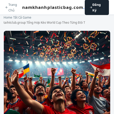
Trang
Đăng
namkhanhplasticbag.com
.
Chủ
Ký
Home
›
Tất Cả Game
›
taihitclub.group Tổng Hợp Kèo World Cup Theo Từng Đội T