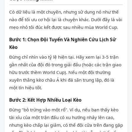
Có dữ liệu là một chuyện, nhưng sử dụng nó như thế
nào để tối ưu cơ hội lại là chuyện khác. Dưới đây là vài
mẹo nhỏ tôi đúc kết được sau nhiều mùa World Cup.
Bước 1: Chọn Đội Tuyển Và Nghiên Cứu Lịch Sử
Kèo
Đừng chỉ nhìn vào tỷ lệ hiện tại. Hãy xem lại 3-5 trận
gần nhất của đội đó trong giải đấu (hoặc các trận giao
hữu trước thềm World Cup). Nếu một đội thường
xuyên thắng kèo châu Á khi đá sân trung lập, đó là
một tín hiệu tốt.
Bước 2: Kết Hợp Nhiều Loại Kèo
Đừng "bỏ trứng vào một rổ". Ví dụ, nếu bạn thấy kèo
tài xỉu của một trận đấu có xu hướng nhảy lên cao,
nhưng kèo chấp lại giảm, có thể đội cửa trên đang gặp