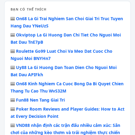
BẠN CÓ THỂ THÍCH
🎰
On68 La Gi Trai Nghiem San Choi Giai Tri Truc Tuyen
Hang Dau YNeUzS
🎰
Okviptop La Gi Huong Dan Chi Tiet Cho Nguoi Moi
Bat Dau TnE7pB
🎰
Roulette Go99 Luat Choi Va Meo Dat Cuoc Cho
Nguoi Moi BNYHn7
🎰
Uy88 La Gi Huong Dan Toan Dien Cho Nguoi Moi
Bat Dau APIFkh
🎰
On68 Kinh Nghiem Ca Cuoc Bong Da Bi Quyet Chien
Thang Tu Cao Thu WvS32M
🎰
Fun88 Nen Tang Giai Tri
🎰
Poker Room Reviews and Player Guides: How to Act
at Every Decision Point
🎰
VND88 nhận định các trận đấu nhiều cảm xúc: Sân
chơi của những kèo thơm và trải nghiệm thực chiến