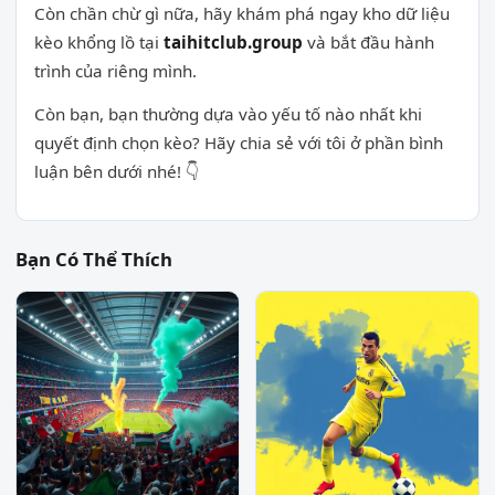
Còn chần chừ gì nữa, hãy khám phá ngay kho dữ liệu
kèo khổng lồ tại
taihitclub.group
và bắt đầu hành
trình của riêng mình.
Còn bạn, bạn thường dựa vào yếu tố nào nhất khi
quyết định chọn kèo? Hãy chia sẻ với tôi ở phần bình
luận bên dưới nhé! 👇
Bạn Có Thể Thích