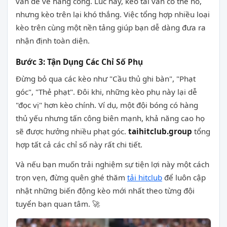
vấn đề về hàng công. Lúc này, kèo tài vẫn có thể nổ,
nhưng kèo trên lại khó thắng. Việc tổng hợp nhiều loại
kèo trên cùng một nền tảng giúp bạn dễ dàng đưa ra
nhận định toàn diện.
Bước 3: Tận Dụng Các Chỉ Số Phụ
Đừng bỏ qua các kèo như "Cầu thủ ghi bàn", "Phạt
góc", "Thẻ phạt". Đôi khi, những kèo phụ này lại dễ
"đọc vị" hơn kèo chính. Ví dụ, một đội bóng có hàng
thủ yếu nhưng tấn công biên mạnh, khả năng cao họ
sẽ được hưởng nhiều phạt góc.
taihitclub.group
tổng
hợp tất cả các chỉ số này rất chi tiết.
Và nếu bạn muốn trải nghiệm sự tiện lợi này một cách
trọn vẹn, đừng quên ghé thăm
tải hitclub
để luôn cập
nhật những biến động kèo mới nhất theo từng đội
tuyển bạn quan tâm. 🚀