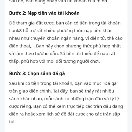
Sau đó, bạn đăng nhập vào tài khoản của mình.
Bước 2: Nạp tiền vào tài khoản
Để tham gia đặt cược, bạn cần có tiền trong tài khoản.
Lunk8 hỗ trợ rất nhiều phương thức nạp tiền khác
nhau như chuyển khoản ngân hàng, ví điện tử, thẻ cào
điện thoại,... Bạn hãy chọn phương thức phù hợp nhất
và làm theo hướng dẫn. Số tiền tối thiểu để nạp rất
thấp, phù hợp với mọi đối tượng người chơi.
Bước 3: Chọn sảnh đá gà
Sau khi có tiền trong tài khoản, bạn vào mục "Đá gà"
trên giao diện chính. Tại đây, bạn sẽ thấy rất nhiều
sảnh khác nhau, mỗi sảnh có những trận đấu và tỷ lệ
cược riêng. Bạn có thể xem trực tiếp các trận đấu đang
diễn ra hoặc xem lịch sử để đặt cược cho các trận sắp
tới.