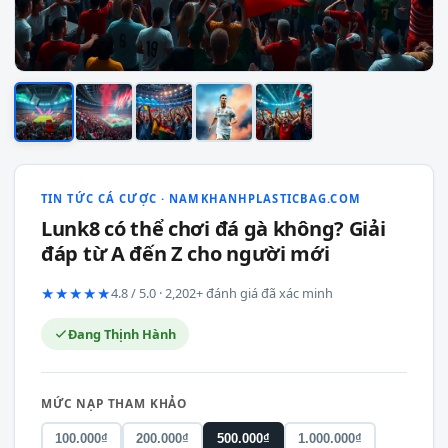
TIN TỨC CÁ CƯỢC · NAMKHANHPLASTICBAG.COM
Lunk8 có thể chơi đá gà không? Giải
đáp từ A đến Z cho người mới
★★★★★
4.8 / 5.0 · 2,202+ đánh giá đã xác minh
Đang Thịnh Hành
MỨC NẠP THAM KHẢO
100.000₫
200.000₫
500.000₫
1.000.000₫