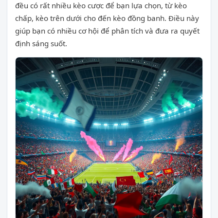
đều có rất nhiều kèo cược để bạn lựa chọn, từ kèo
chấp, kèo trên dưới cho đến kèo đồng banh. Điều này
giúp bạn có nhiều cơ hội để phân tích và đưa ra quyết
định sáng suốt.