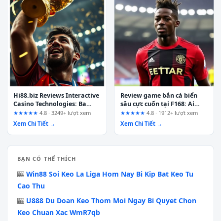
Hi88.biz Reviews Interactive
Review game bắn cá biển
Casino Technologies: Ba
sâu cực cuốn tại F168: Ai
Phát Hiện Quan Trọng Từ
thực sự phù hợp và ai nên
★★★★★
4.8 · 3249+ lượt xem
★★★★★
4.8 · 1912+ lượt xem
Góc Nhìn Người Dùng
tránh?
Xem Chi Tiết →
Xem Chi Tiết →
BẠN CÓ THỂ THÍCH
🎰
Win88 Soi Keo La Liga Hom Nay Bi Kip Bat Keo Tu
Cao Thu
🎰
U888 Du Doan Keo Thom Moi Ngay Bi Quyet Chon
Keo Chuan Xac WmR7qb