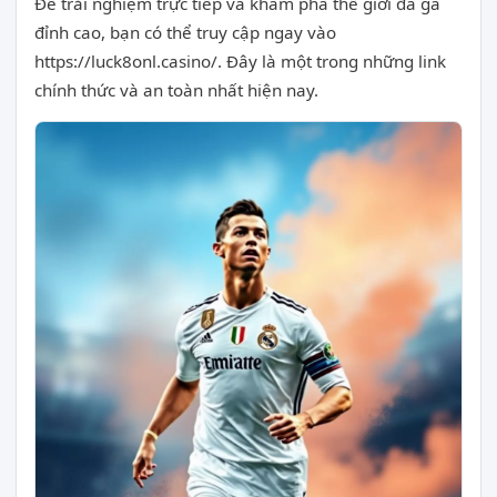
Để trải nghiệm trực tiếp và khám phá thế giới đá gà
đỉnh cao, bạn có thể truy cập ngay vào
https://luck8onl.casino/. Đây là một trong những link
chính thức và an toàn nhất hiện nay.