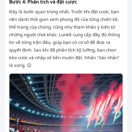
Bước 4: Phân tích và đặt cược
Đây là bước quan trọng nhất. Trước khi đặt cược, bạn
nên dành thời gian xem phong độ của từng chiến kê,
thể trạng của chúng, cũng như tham khảo ý kiến từ
những người chơi khác. Lunk8 cung cấp đầy đủ thông
tin về từng trận đấu, giúp bạn có cơ sở để đưa ra
quyết định. Sau khi đã phân tích kỹ lưỡng, bạn chọn
kèo cược và nhập số tiền muốn đặt. Nhấn "Xác nhận"
là xong. 😉