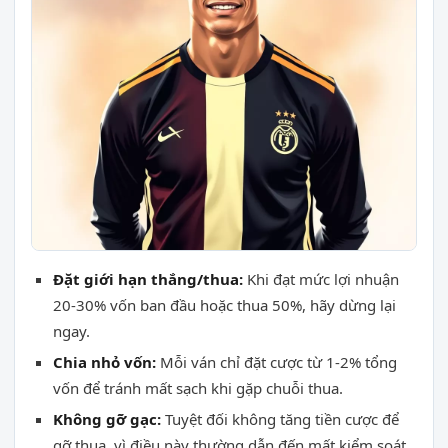
Đặt giới hạn thắng/thua:
Khi đạt mức lợi nhuận
20-30% vốn ban đầu hoặc thua 50%, hãy dừng lại
ngay.
Chia nhỏ vốn:
Mỗi ván chỉ đặt cược từ 1-2% tổng
vốn để tránh mất sạch khi gặp chuỗi thua.
Không gỡ gạc:
Tuyệt đối không tăng tiền cược để
gỡ thua, vì điều này thường dẫn đến mất kiểm soát.