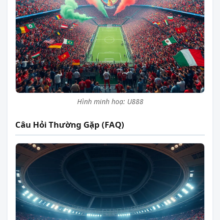
Hình minh hoạ: U888
Câu Hỏi Thường Gặp (FAQ)