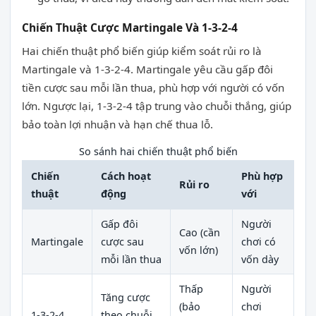
Chiến Thuật Cược Martingale Và 1-3-2-4
Hai chiến thuật phổ biến giúp kiểm soát rủi ro là
Martingale và 1-3-2-4. Martingale yêu cầu gấp đôi
tiền cược sau mỗi lần thua, phù hợp với người có vốn
lớn. Ngược lại, 1-3-2-4 tập trung vào chuỗi thắng, giúp
bảo toàn lợi nhuận và hạn chế thua lỗ.
So sánh hai chiến thuật phổ biến
Chiến
Cách hoạt
Phù hợp
Rủi ro
thuật
động
với
Gấp đôi
Người
Cao (cần
Martingale
cược sau
chơi có
vốn lớn)
mỗi lần thua
vốn dày
Thấp
Người
Tăng cược
(bảo
chơi
1-3-2-4
theo chuỗi