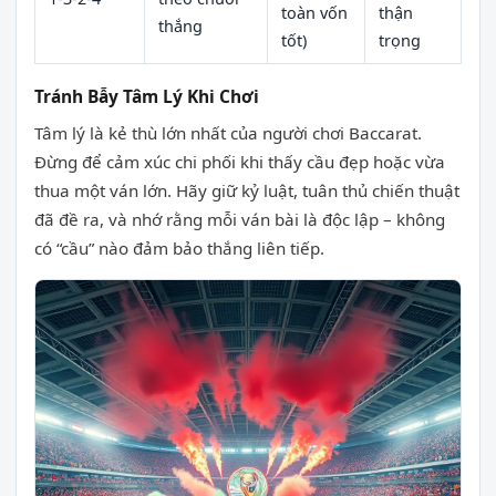
toàn vốn
thận
thắng
tốt)
trọng
Tránh Bẫy Tâm Lý Khi Chơi
Tâm lý là kẻ thù lớn nhất của người chơi Baccarat.
Đừng để cảm xúc chi phối khi thấy cầu đẹp hoặc vừa
thua một ván lớn. Hãy giữ kỷ luật, tuân thủ chiến thuật
đã đề ra, và nhớ rằng mỗi ván bài là độc lập – không
có “cầu” nào đảm bảo thắng liên tiếp.