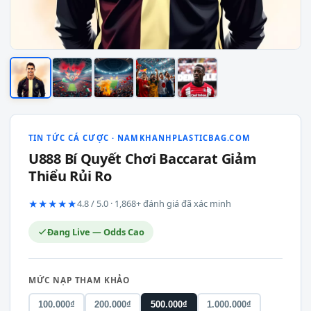
TIN TỨC CÁ CƯỢC · NAMKHANHPLASTICBAG.COM
U888 Bí Quyết Chơi Baccarat Giảm
Thiểu Rủi Ro
★★★★★
4.8 / 5.0 · 1,868+ đánh giá đã xác minh
Đang Live — Odds Cao
MỨC NẠP THAM KHẢO
100.000₫
200.000₫
500.000₫
1.000.000₫