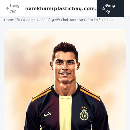
Trang
Đăng
namkhanhplasticbag.com
.
Chủ
Ký
Home
›
Tất Cả Game
›
U888 Bí Quyết Chơi Baccarat Giảm Thiểu Rủi Ro