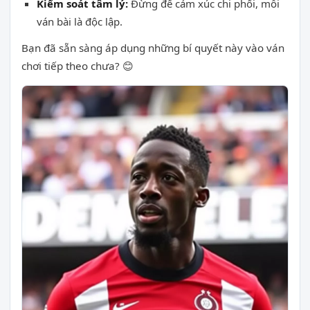
Kiểm soát tâm lý:
Đừng để cảm xúc chi phối, mỗi
ván bài là độc lập.
Bạn đã sẵn sàng áp dụng những bí quyết này vào ván
chơi tiếp theo chưa? 😊