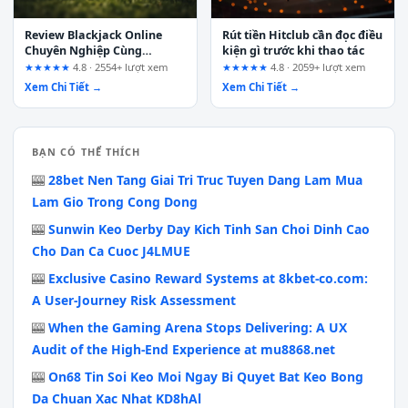
Review Blackjack Online
Rút tiền Hitclub cần đọc điều
Chuyên Nghiệp Cùng
kiện gì trước khi thao tác
smurfit-stone.net: Mổ Xẻ
★★★★★
4.8 · 2554+ lượt xem
★★★★★
4.8 · 2059+ lượt xem
Quảng Cáo Bằng Danh Sách
Xem Chi Tiết →
Xem Chi Tiết →
Tiêu Chí Cần Xác Minh
BẠN CÓ THỂ THÍCH
🎰
28bet Nen Tang Giai Tri Truc Tuyen Dang Lam Mua
Lam Gio Trong Cong Dong
🎰
Sunwin Keo Derby Day Kich Tinh San Choi Dinh Cao
Cho Dan Ca Cuoc J4LMUE
🎰
Exclusive Casino Reward Systems at 8kbet-co.com:
A User-Journey Risk Assessment
🎰
When the Gaming Arena Stops Delivering: A UX
Audit of the High-End Experience at mu8868.net
🎰
On68 Tin Soi Keo Moi Ngay Bi Quyet Bat Keo Bong
Da Chuan Xac Nhat KD8hAl