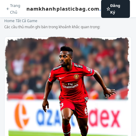
Trang
Đăng
namkhanhplasticbag.com
.
Chủ
Ký
Home
›
Tất Cả Game
›
Các cầu thủ muốn ghi bàn trong khoảnh khắc quan trọng: