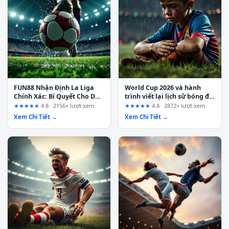
FUN88 Nhận Định La Liga
World Cup 2026 và hành
Chính Xác: Bí Quyết Cho Dân
trình viết lại lịch sử bóng đá
Cá Độ Thông Minh
thế giới
★★★★★
4.8 · 2156+ lượt xem
★★★★★
4.8 · 2872+ lượt xem
Xem Chi Tiết →
Xem Chi Tiết →