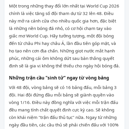
Một trong những thay đổi lớn nhất tại World Cup 2026
chính là việc tăng số đội tham dự từ 32 lên 48. Điều
này mở ra cánh cửa cho nhiều quốc gia hơn, đặc biệt
là những nền bóng đá nhỏ, có cơ hội chạm tay vào
giấc mơ World Cup. Hãy tưởng tượng, một đội bóng
đến từ châu Phi hay châu Á, lần đầu tiên góp mặt, và
họ tạo nên cơn địa chấn. Những giọt nước mắt hạnh
phúc, những cái ôm không dứt sau bàn thắng quyết
định sẽ là gia vị không thể thiếu cho ngày hội bóng đá.
Những trận cầu "sinh tử" ngay từ vòng bảng
Với 48 đội, vòng bảng sẽ có 16 bảng đấu, mỗi bảng 3
đội. Hai đội đứng đầu mỗi bảng sẽ giành quyền vào
vòng 1/16. Điều này đồng nghĩa với việc mỗi trận đấu
đều mang tính chất quyết định cực kỳ cao. Sẽ không
còn khái niệm "trận đấu thủ tục" nữa. Ngay từ những
ngày đầu tiên, các cầu thủ sẽ phải chiến đấu với 100%