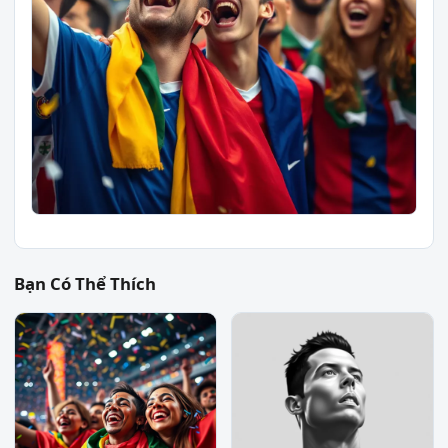
Bạn Có Thể Thích