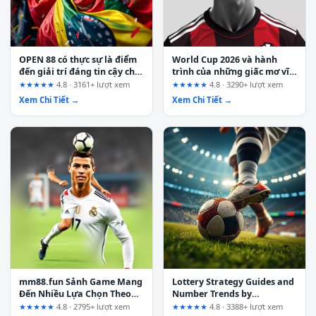
OPEN 88 có thực sự là điểm
World Cup 2026 và hành
đến giải trí đáng tin cậy cho
trình của những giấc mơ vĩ
game thủ?
đại
★★★★★
4.8 · 3161+ lượt xem
★★★★★
4.8 · 3290+ lượt xem
Xem Chi Tiết →
Xem Chi Tiết →
mm88.fun Sảnh Game Mang
Lottery Strategy Guides and
Đến Nhiều Lựa Chọn Theo
Number Trends by
Xu Hướng
789winfx.com: A Minimalist
★★★★★
4.8 · 2795+ lượt xem
★★★★★
4.8 · 3388+ lượt xem