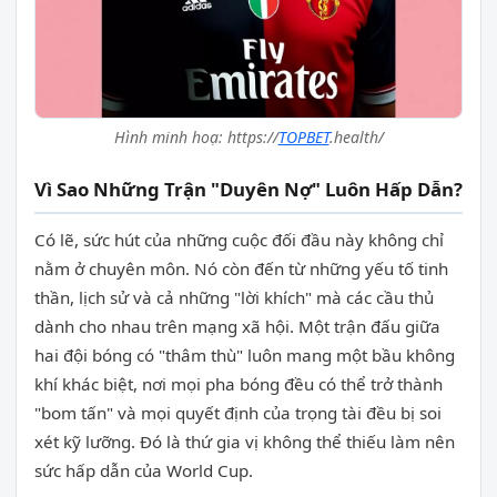
Hình minh hoạ: https://
TOPBET
.health/
Vì Sao Những Trận "Duyên Nợ" Luôn Hấp Dẫn?
Có lẽ, sức hút của những cuộc đối đầu này không chỉ
nằm ở chuyên môn. Nó còn đến từ những yếu tố tinh
thần, lịch sử và cả những "lời khích" mà các cầu thủ
dành cho nhau trên mạng xã hội. Một trận đấu giữa
hai đội bóng có "thâm thù" luôn mang một bầu không
khí khác biệt, nơi mọi pha bóng đều có thể trở thành
"bom tấn" và mọi quyết định của trọng tài đều bị soi
xét kỹ lưỡng. Đó là thứ gia vị không thể thiếu làm nên
sức hấp dẫn của World Cup.