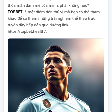
thỏa mãn đam mê của mình, phải không nào?
TOPBET
là một điểm đến thú vị mà bạn có thể tham
khảo để có thêm những trải nghiệm thể thao trực
tuyến đầy hấp dẫn qua đường link
https://topbet.health/.