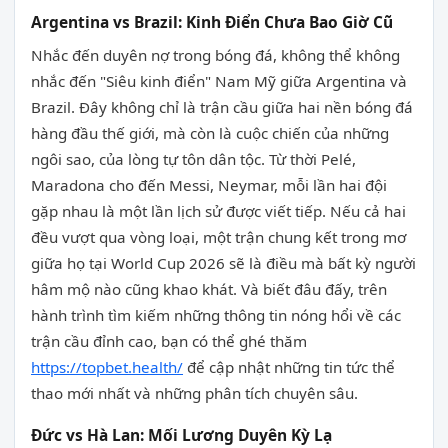
Argentina vs Brazil: Kinh Điển Chưa Bao Giờ Cũ
Nhắc đến duyên nợ trong bóng đá, không thể không
nhắc đến "Siêu kinh điển" Nam Mỹ giữa Argentina và
Brazil. Đây không chỉ là trận cầu giữa hai nền bóng đá
hàng đầu thế giới, mà còn là cuộc chiến của những
ngôi sao, của lòng tự tôn dân tộc. Từ thời Pelé,
Maradona cho đến Messi, Neymar, mỗi lần hai đội
gặp nhau là một lần lịch sử được viết tiếp. Nếu cả hai
đều vượt qua vòng loại, một trận chung kết trong mơ
giữa họ tại World Cup 2026 sẽ là điều mà bất kỳ người
hâm mộ nào cũng khao khát. Và biết đâu đấy, trên
hành trình tìm kiếm những thông tin nóng hổi về các
trận cầu đỉnh cao, bạn có thể ghé thăm
https://topbet.health/
để cập nhật những tin tức thể
thao mới nhất và những phân tích chuyên sâu.
Đức vs Hà Lan: Mối Lương Duyên Kỳ Lạ