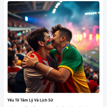
Yếu Tố Tâm Lý Và Lịch Sử