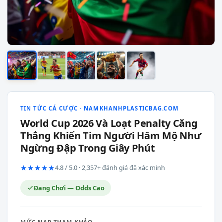
TIN TỨC CÁ CƯỢC · NAMKHANHPLASTICBAG.COM
World Cup 2026 Và Loạt Penalty Căng
Thẳng Khiến Tim Người Hâm Mộ Như
Ngừng Đập Trong Giây Phút
★★★★★
4.8 / 5.0 · 2,357+ đánh giá đã xác minh
Đang Chơi — Odds Cao