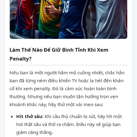
Làm Thế Nào Để Giữ Bình Tĩnh Khi Xem
Penalty?
Nếu bạn là một người hâm mộ cuồng nhiệt, chắc hẳn
bạn đã từng ném điều khiển TV hoặc la hét đến khản
cổ khi xem penalty. Đó là cảm xúc hoàn toàn bình
thường. Nhưng nếu bạn muốn tận hưởng trọn vẹn
khoảnh khắc này, hãy thử một vài mẹo sau:
Hít thở sâu:
Khi cầu thủ chuẩn bị sút, hãy hít một
hơi thật sâu và thở ra chậm. Điều này sẽ giúp bạn
giảm căng thẳng.