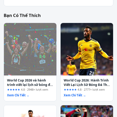
Bạn Có Thể Thích
World Cup 2026 và hành
World Cup 2026: Hành Trình
trình viết lại lịch sử bóng đá
Viết Lại Lịch Sử Bóng Đá Thế
thế giới
Giới
★★★★★
4.8 · 2948+ lượt xem
★★★★★
4.8 · 2777+ lượt xem
Xem Chi Tiết →
Xem Chi Tiết →