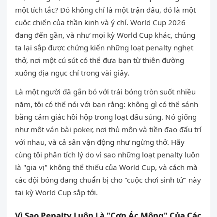
một tích tắc? Đó không chỉ là một trận đấu, đó là một
cuộc chiến của thần kinh và ý chí. World Cup 2026
đang đến gần, và như mọi kỳ World Cup khác, chúng
ta lại sắp được chứng kiến những loạt penalty nghẹt
thở, nơi một cú sút có thể đưa bạn từ thiên đường
xuống địa ngục chỉ trong vài giây.
Là một người đã gắn bó với trái bóng tròn suốt nhiều
năm, tôi có thể nói với bạn rằng: không gì có thể sánh
bằng cảm giác hồi hộp trong loạt đấu súng. Nó giống
như một ván bài poker, nơi thủ môn và tiền đạo đấu trí
với nhau, và cả sân vận động như ngừng thở. Hãy
cùng tôi phân tích lý do vì sao những loạt penalty luôn
là "gia vị" không thể thiếu của World Cup, và cách mà
các đội bóng đang chuẩn bị cho "cuộc chơi sinh tử" này
tại kỳ World Cup sắp tới.
Vì Sao Penalty Luôn Là "Cơn Ác Mộng" Của Các