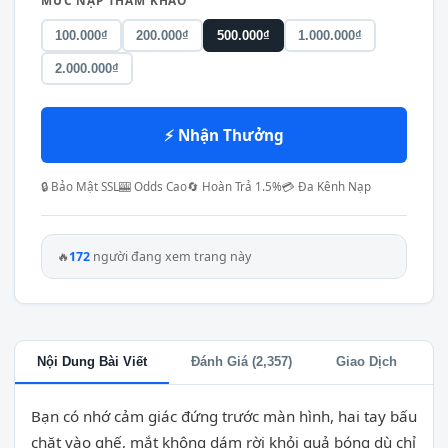
MỨC NẠP THAM KHẢO
100.000₫
200.000₫
500.000₫
1.000.000₫
2.000.000₫
⚡ Nhận Thưởng
🔒 Bảo Mật SSL
🎰 Odds Cao
🔄 Hoàn Trả 1.5%
💳 Đa Kênh Nạp
🔥
172
người đang xem trang này
Nội Dung Bài Viết
Đánh Giá (2,357)
Giao Dịch
Bạn có nhớ cảm giác đứng trước màn hình, hai tay bấu
chặt vào ghế, mắt không dám rời khỏi quả bóng dù chỉ