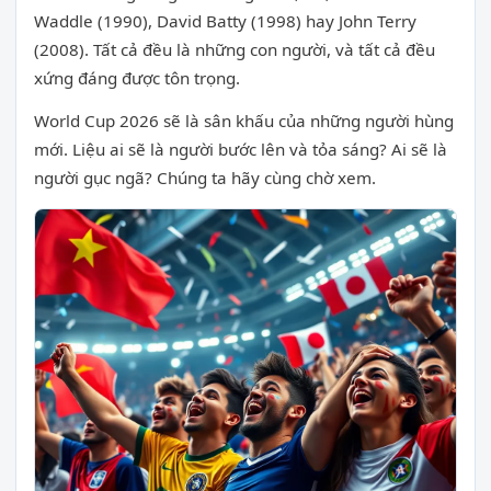
Waddle (1990), David Batty (1998) hay John Terry
(2008). Tất cả đều là những con người, và tất cả đều
xứng đáng được tôn trọng.
World Cup 2026 sẽ là sân khấu của những người hùng
mới. Liệu ai sẽ là người bước lên và tỏa sáng? Ai sẽ là
người gục ngã? Chúng ta hãy cùng chờ xem.