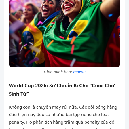
Hình minh hoạ:
max88
World Cup 2026: Sự Chuẩn Bị Cho "Cuộc Chơi
Sinh Tử"
Không còn là chuyện may rủi nữa. Các đội bóng hàng
đầu hiện nay đều có những bài tập riêng cho loạt
penalty. Họ phân tích hàng trăm quả penalty của đối