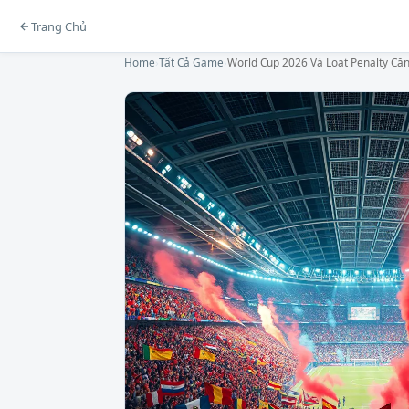
Trang Chủ
Home
›
Tất Cả Game
›
World Cup 2026 Và Loạt Penalty Că