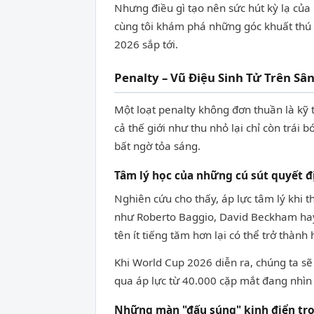
Nhưng điều gì tạo nên sức hút kỳ lạ của 
cùng tôi khám phá những góc khuất thú v
2026 sắp tới.
Penalty – Vũ Điệu Sinh Tử Trên Sâ
Một loạt penalty không đơn thuần là kỹ 
cả thế giới như thu nhỏ lại chỉ còn trá
bất ngờ tỏa sáng.
Tâm lý học của những cú sút quyết đ
Nghiên cứu cho thấy, áp lực tâm lý khi t
như Roberto Baggio, David Beckham hay
tên ít tiếng tăm hơn lại có thể trở thàn
Khi World Cup 2026 diễn ra, chúng ta sẽ
qua áp lực từ 40.000 cặp mắt đang nhì
Những màn "đấu súng" kinh điển tro