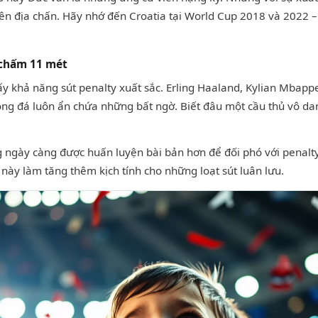
nên địa chấn. Hãy nhớ đến Croatia tại World Cup 2018 và 2022 –
 chấm 11 mét
ấy khả năng sút penalty xuất sắc. Erling Haaland, Kylian Mbap
bóng đá luôn ẩn chứa những bất ngờ. Biết đâu một cầu thủ vô da
g ngày càng được huấn luyện bài bản hơn để đối phó với penalt
 này làm tăng thêm kịch tính cho những loạt sút luân lưu.