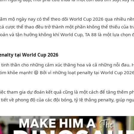
i hâm mộ ngày nay có thể theo dõi World Cup 2026 qua nhiều n
b cá cược thể thao đều trở thành một phần không thể thiếu của 
 đoán và tận hưởng không khí World Cup, TA 88 là một lựa chọn 
enalty tại World Cup 2026
tinh thần cho những cảm xúc thăng hoa và cả những nỗi đau. H
 tim khỏe mạnh! 😄 Bởi vì những loạt penalty tại World Cup 2026
, việc tham gia dự đoán kết quả cũng là một cách để tăng thêm 
iết về phong độ của các đội bóng, tỷ lệ thắng penalty, giúp ngư