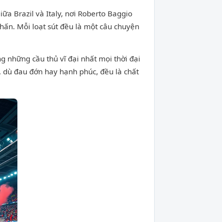
a Brazil và Italy, nơi Roberto Baggio
chấn. Mỗi loạt sút đều là một câu chuyện
g những cầu thủ vĩ đại nhất mọi thời đại
y, dù đau đớn hay hạnh phúc, đều là chất