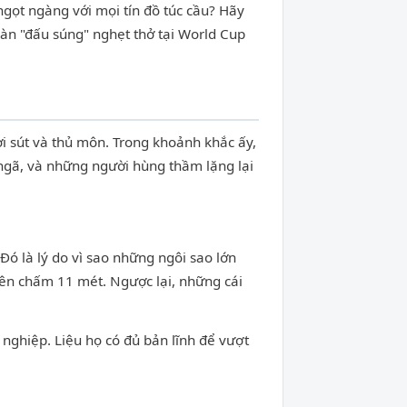
ngọt ngàng với mọi tín đồ túc cầu? Hãy
màn "đấu súng" nghẹt thở tại World Cup
ời sút và thủ môn. Trong khoảnh khắc ấy,
c ngã, và những người hùng thầm lặng lại
Đó là lý do vì sao những ngôi sao lớn
ên chấm 11 mét. Ngược lại, những cái
 nghiệp. Liệu họ có đủ bản lĩnh để vượt