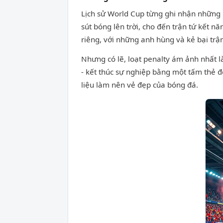
Lịch sử World Cup từng ghi nhận những l
sút bóng lên trời, cho đến trận tứ kết 
riêng, với những anh hùng và kẻ bại trận
Nhưng có lẽ, loạt penalty ám ảnh nhất l
- kết thúc sự nghiệp bằng một tấm thẻ đ
liệu làm nên vẻ đẹp của bóng đá.