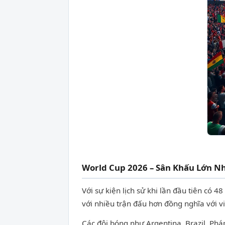
World Cup 2026 – Sân Khấu Lớn N
Với sự kiện lịch sử khi lần đầu tiên có
với nhiều trận đấu hơn đồng nghĩa với v
Các đội bóng như Argentina, Brazil, Ph