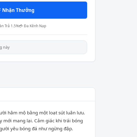
⚡ Nhận Thưởng
àn Trả 1.5%
💳 Đa Kênh Nạp
g này
ười hâm mộ bằng một loạt sút luân lưu.
y mới mang lại. Cảm giác khi trái bóng
 người yêu bóng đá như ngừng đập.