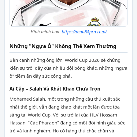
Hình minh hoạ:
https://man88pro.com/
Những "Ngựa Ô" Không Thể Xem Thường
Bên cạnh những ông lớn, World Cup 2026 sẽ chứng
kiến sự trỗi dậy của nhiều đội bóng khác, những "ngựa
ô" tiềm ẩn đầy sức công phá.
Ai Cập – Salah Và Khát Khao Chưa Trọn
Mohamed Salah, một trong những cầu thủ xuất sắc
nhất thế giới, vẫn đang khao khát một lần được tỏa
sáng tại World Cup. Với sự trở lại của HLV Hossam
Hassan, "Các Pharaon" đang có một đội hình giàu sức
trẻ và kinh nghiệm. Họ có hàng thủ chắc chắn và