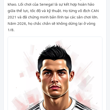
khao. Lối chơi của Senegal là sự kết hợp hoàn hảo
giữa thể lực, tốc độ và kỹ thuật. Họ từng vô địch CAN
2021 và đã chứng minh bản lĩnh tại các sân chơi lớn.
Năm 2026, họ chắc chắn sẽ không dừng lại ở vòng
1/8.