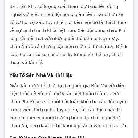
đá châu Phi. Số lượng suất tham dự tăng lên đồng
nghĩa với việc nhiều đội bóng giàu tiềm năng hơn sẽ
có cơ hội cọ xát. Tuy nhiên, đi kèm với đó là thách thức
về sự cạnh tranh khốc liệt hơn. Các đội bóng châu Phi
sẽ phải đối mặt với những đối thủ đến từ Nam Mỹ,
châu Âu và cả những đại diện mới nổi từ châu Á. Để đi
sâu, họ cần có sự chuẩn bị kỹ lưỡng về thể lực, chiến
thuật và tâm lý.
Yếu Tố Sân Nhà Và Khí Hậu
Giải đấu được tổ chức tại ba quốc gia Bắc Mỹ với điều
kiện thời tiết và múi giờ khác biệt hoàn toàn so với
châu Phi. Đây sẽ là một bài toán khó cho các đội tuyển
trong việc thích nghi. Tuy nhiên, các cầu thủ châu Phi
vốn đã quen với môi trường bóng đá khắc nghiệt ở
châu Âu, nên đây có thể không phải là vấn đề quá lớn.