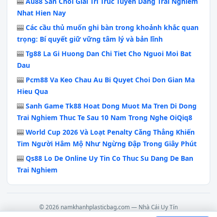
🎰
Au88 San Choi Giai Tri Truc Tuyen Dang Trai Nghiem
Nhat Hien Nay
🎰
Các cầu thủ muốn ghi bàn trong khoảnh khắc quan
trọng: Bí quyết giữ vững tâm lý và bản lĩnh
🎰
Tg88 La Gi Huong Dan Chi Tiet Cho Nguoi Moi Bat
Dau
🎰
Pcm88 Va Keo Chau Au Bi Quyet Choi Don Gian Ma
Hieu Qua
🎰
Sanh Game Tk88 Hoat Dong Muot Ma Tren Di Dong
Trai Nghiem Thuc Te Sau 10 Nam Trong Nghe OiQiq8
🎰
World Cup 2026 Và Loạt Penalty Căng Thẳng Khiến
Tim Người Hâm Mộ Như Ngừng Đập Trong Giây Phút
🎰
Qs88 Lo De Online Uy Tin Co Thuc Su Dang De Ban
Trai Nghiem
© 2026 namkhanhplasticbag.com — Nhà Cái Uy Tín