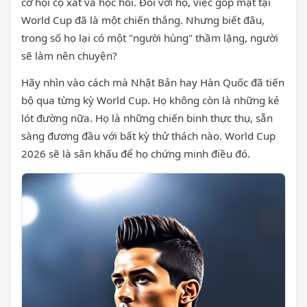
cơ hội cọ xát và học hỏi. Đối với họ, việc góp mặt tại
World Cup đã là một chiến thắng. Nhưng biết đâu,
trong số họ lại có một "người hùng" thầm lặng, người
sẽ làm nên chuyện?
Hãy nhìn vào cách mà Nhật Bản hay Hàn Quốc đã tiến
bộ qua từng kỳ World Cup. Họ không còn là những kẻ
lót đường nữa. Họ là những chiến binh thực thụ, sẵn
sàng đương đầu với bất kỳ thử thách nào. World Cup
2026 sẽ là sân khấu để họ chứng minh điều đó.