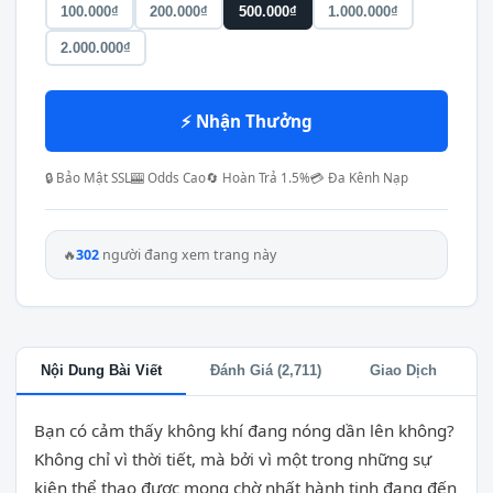
100.000₫
200.000₫
500.000₫
1.000.000₫
2.000.000₫
⚡ Nhận Thưởng
🔒 Bảo Mật SSL
🎰 Odds Cao
🔄 Hoàn Trả 1.5%
💳 Đa Kênh Nạp
🔥
302
người đang xem trang này
Nội Dung Bài Viết
Đánh Giá (2,711)
Giao Dịch
Bạn có cảm thấy không khí đang nóng dần lên không?
Không chỉ vì thời tiết, mà bởi vì một trong những sự
kiện thể thao được mong chờ nhất hành tinh đang đến