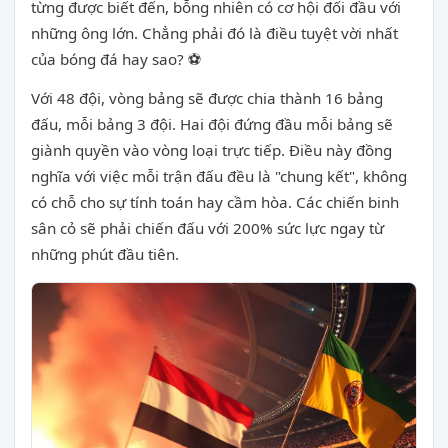
từng được biết đến, bỗng nhiên có cơ hội đối đầu với
những ông lớn. Chẳng phải đó là điều tuyệt vời nhất
của bóng đá hay sao? ⚽️
Với 48 đội, vòng bảng sẽ được chia thành 16 bảng
đấu, mỗi bảng 3 đội. Hai đội đứng đầu mỗi bảng sẽ
giành quyền vào vòng loại trực tiếp. Điều này đồng
nghĩa với việc mỗi trận đấu đều là "chung kết", không
có chỗ cho sự tính toán hay cầm hòa. Các chiến binh
sân cỏ sẽ phải chiến đấu với 200% sức lực ngay từ
những phút đầu tiên.