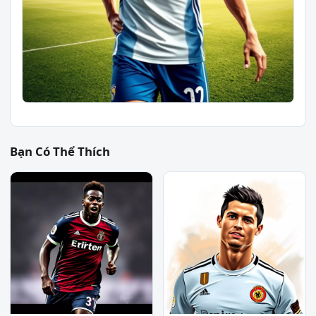
Bạn Có Thể Thích