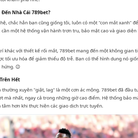
 Đến Nhà Cái 789bet?
hệ, chắc hẳn bạn cũng giống tôi, luôn có một "con mắt xanh" đ
 cần một hệ thống vận hành trơn tru, bảo mật cao và giao diện 
í khác với thiết kế rối mắt, 789bet mang đến một không gian ti
ợc tối ưu hóa để giảm thiểu độ trễ. Bạn có thể hình dung nó gi
 hứng. 😉
Trên Hết
 thường xuyên "giật, lag" là một cơn ác mộng. 789bet đã đầu 
 mà nhất, ngay cả trong những giờ cao điểm. Hệ thống bảo mậ
 tâm hơn khi thực hiện các giao dịch trực tuyến.