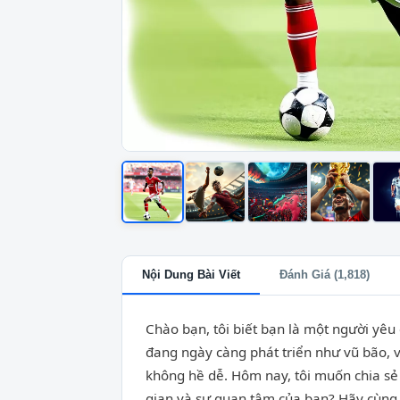
Nội Dung Bài Viết
Đánh Giá (1,818)
Chào bạn, tôi biết bạn là một người yêu 
đang ngày càng phát triển như vũ bão, 
không hề dễ. Hôm nay, tôi muốn chia sẻ 
gian và sự quan tâm của bạn? Hãy cùng