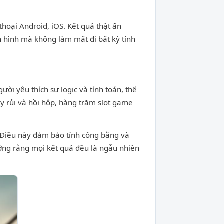
hoại Android, iOS. Kết quả thật ấn
n hình mà không làm mất đi bất kỳ tính
gười yêu thích sự logic và tính toán, thể
y rủi và hồi hộp, hàng trăm slot game
. Điều này đảm bảo tính công bằng và
ởng rằng mọi kết quả đều là ngẫu nhiên