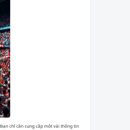
Bạn chỉ cần cung cấp một vài thông tin