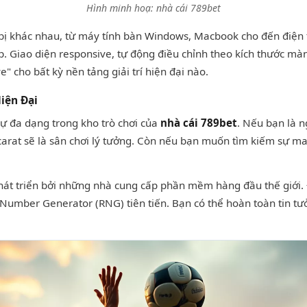
Hình minh hoạ: nhà cái 789bet
 bị khác nhau, từ máy tính bàn Windows, Macbook cho đến điện t
. Giao diện responsive, tự động điều chỉnh theo kích thước mà
" cho bất kỳ nền tảng giải trí hiện đại nào.
iện Đại
sự đa dạng trong kho trò chơi của
nhà cái 789bet
. Nếu bạn là n
carat sẽ là sân chơi lý tưởng. Còn nếu bạn muốn tìm kiếm sự ma
 phát triển bởi những nhà cung cấp phần mềm hàng đầu thế giới
mber Generator (RNG) tiên tiến. Bạn có thể hoàn toàn tin tư