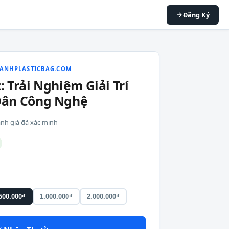
Đăng Ký
HANHPLASTICBAG.COM
: Trải Nghiệm Giải Trí
Dân Công Nghệ
đánh giá đã xác minh
500.000₫
1.000.000₫
2.000.000₫