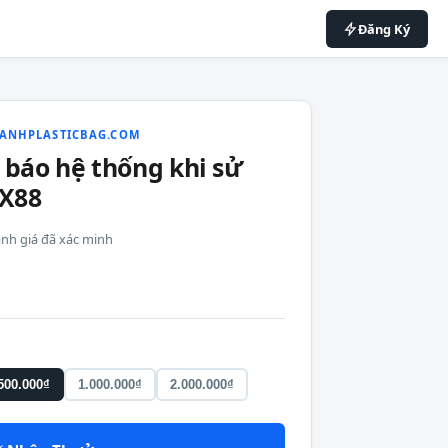
Đăng Ký
HANHPLASTICBAG.COM
báo hệ thống khi sử
XX88
đánh giá đã xác minh
500.000₫
1.000.000₫
2.000.000₫