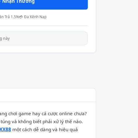
⚡ Nhận Thưởng
àn Trả 1.5%
💳 Đa Kênh Nạp
g này
đang chơi game hay cá cược online chưa?
túng và không biết phải xử lý thế nào.
XX88
một cách dễ dàng và hiệu quả