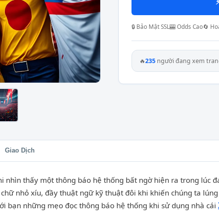
🔒 Bảo Mật SSL
🎰 Odds Cao
🔄 Ho
🔥
235
người đang xem tran
Giao Dịch
 nhìn thấy một thông báo hệ thống bất ngờ hiện ra trong lúc 
hữ nhỏ xíu, đầy thuật ngữ kỹ thuật đôi khi khiến chúng ta lúng 
với bạn những mẹo đọc thông báo hệ thống khi sử dụng nhà cái