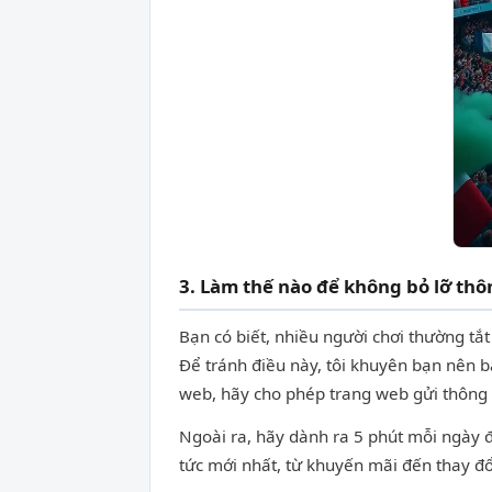
3. Làm thế nào để không bỏ lỡ th
Bạn có biết, nhiều người chơi thường tắ
Để tránh điều này, tôi khuyên bạn nên b
web, hãy cho phép trang web gửi thông
Ngoài ra, hãy dành ra 5 phút mỗi ngày đ
tức mới nhất, từ khuyến mãi đến thay đổ