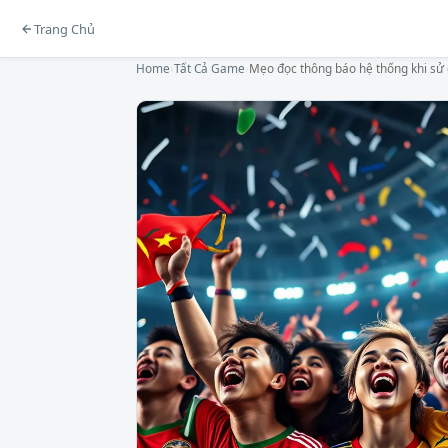
Trang Chủ
Home
›
Tất Cả Game
›
Mẹo đọc thông báo hệ thống khi sử