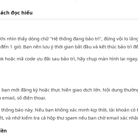
cách đọc hiểu
hi nhìn thấy dòng chữ "Hệ thống đang bảo trì", đừng vội lo lắn
đến 1 giờ. Bạn nên lưu ý thời gian bắt đầu và kết thúc bảo trì đ
 hoặc mã code ưu đãi sau bảo trì, hãy chụp màn hình lại ngay. 
 bạn mới đăng ký hoặc thực hiện giao dịch lớn. Nội dung thườn
email, số điện thoại.
 thông báo này. Nếu bạn không xác minh kịp thời, tài khoản có t
ết, và nhớ kiểm tra cả hộp thư spam nếu bạn chờ email xác nhậ
iền