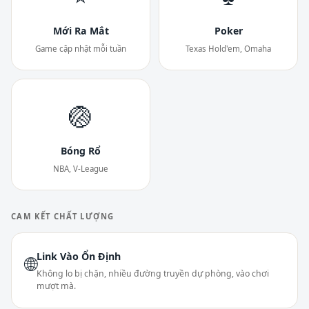
Mới Ra Mắt
Poker
Game cập nhật mỗi tuần
Texas Hold'em, Omaha
🏐
Bóng Rổ
NBA, V-League
CAM KẾT CHẤT LƯỢNG
Link Vào Ổn Định
🌐
Không lo bị chặn, nhiều đường truyền dự phòng, vào chơi
mượt mà.