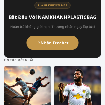
FLASH KHUYẾN MÃI
Bắt Đầu Với NAMKHANHPLASTICBAG
Hoàn trả không giới hạn. Thưởng nhận ngay lập tức!
Nhận Freebet
TIN TỨC MỚI NHẤT