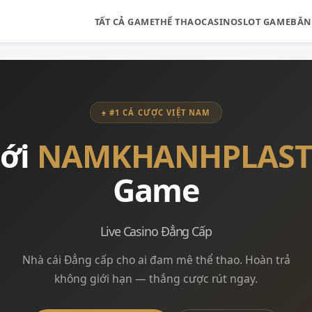
TẤT CẢ GAME
THỂ THAO
CASINO
SLOT GAME
BẮN
♠ #1 CÁ CƯỢC VIỆT NAM
iới
NAMKHANHPLAST
Game
Live Casino Đẳng Cấp
Nhà cái Đẳng cấp cho ai đam mê thể thao. Hoàn trả
không giới hạn — thắng cược rút ngay.