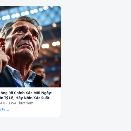
Bóng Rổ Chính Xác Mỗi Ngày:
n Tỷ Lệ, Hãy Nhìn Xác Suất
★
4.8 · 3354+ lượt xem
Tiết →