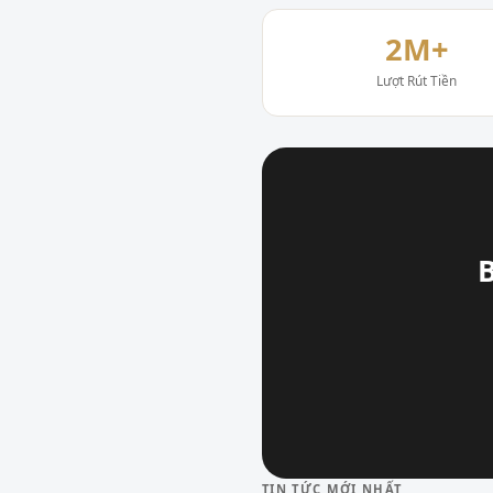
2M+
Lượt Rút Tiền
TIN TỨC MỚI NHẤT