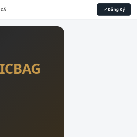
 CÁ
Đăng Ký
ICBAG