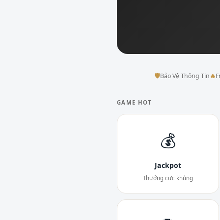
🛡
Bảo Vệ Thông Tin
🔥
F
GAME HOT
💰
Jackpot
Thưởng cực khủng