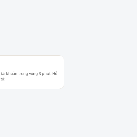
 tài khoản trong vòng 3 phút. Hỗ
tử.