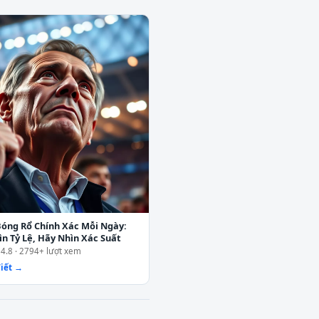
Bóng Rổ Chính Xác Mỗi Ngày:
n Tỷ Lệ, Hãy Nhìn Xác Suất
★
4.8 · 2794+ lượt xem
Tiết →