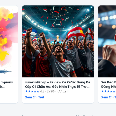
ampions
sunwin99.vip – Review Cá Cược Bóng Đá
Soi Kèo 
ub
Cúp C1 Châu Âu: Góc Nhìn Thực Tế Trước
Đừng Nhì
at
Mùa Giải
★★★★★
4.8 · 2790+ lượt xem
★★★★
Xem Chi Tiết →
Xem Chi 