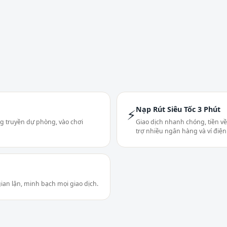
Nạp Rút Siêu Tốc 3 Phút
⚡
g truyền dự phòng, vào chơi
Giao dịch nhanh chóng, tiền về
trợ nhiều ngân hàng và ví điện 
an lận, minh bạch mọi giao dịch.