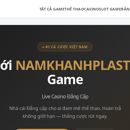
TẤT CẢ GAME
THỂ THAO
CASINO
SLOT GAME
BẮN
♠ #1 CÁ CƯỢC VIỆT NAM
iới
NAMKHANHPLAST
Game
Live Casino Đẳng Cấp
Nhà cái Đẳng cấp cho ai đam mê thể thao. Hoàn trả
không giới hạn — thắng cược rút ngay.