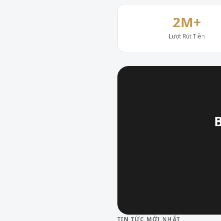
2M+
Lượt Rút Tiền
TIN TỨC MỚI NHẤT