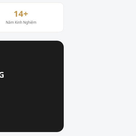
14+
Năm Kinh Nghiệm
G