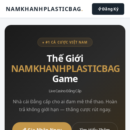
NAMKHANHPLASTICBAG
.
Đăng Ký
♠ #1 CÁ CƯỢC VIỆT NAM
Thế Giới
NAMKHANHPLASTICBAG
Game
Live Casino Đẳng Cấp
Nhà cái Đẳng cấp cho ai đam mê thể thao. Hoàn
trả không giới hạn — thắng cược rút ngay.
Tìm Hiểu Thêm