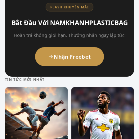
FLASH KHUYẾN MÃI
Bắt Đầu Với NAMKHANHPLASTICBAG
Hoàn trả không giới hạn. Thưởng nhận ngay lập tức!
Nhận Freebet
TIN TỨC MỚI NHẤT