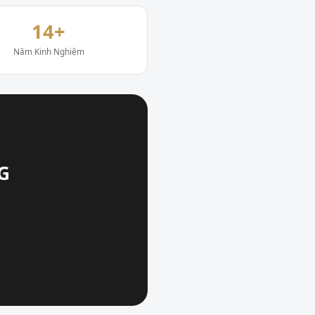
14+
Năm Kinh Nghiệm
G