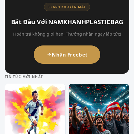
FLASH KHUYẾN MÃI
Bắt Đầu Với NAMKHANHPLASTICBAG
Hoàn trả không giới hạn. Thưởng nhận ngay lập tức!
Nhận Freebet
TIN TỨC MỚI NHẤT