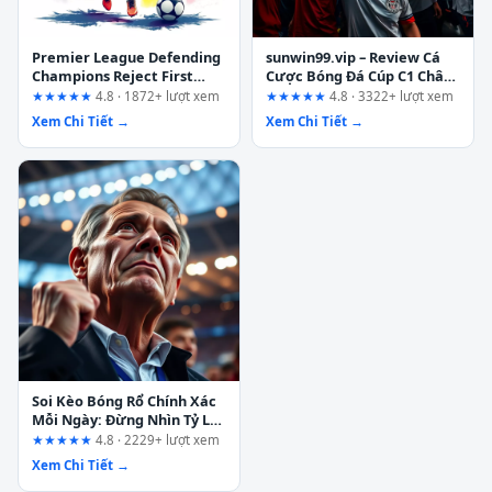
Premier League Defending
sunwin99.vip – Review Cá
Champions Reject First
Cược Bóng Đá Cúp C1 Châu
Massive Bid for Club
Âu: Góc Nhìn Thực Tế Trước
★★★★★
4.8 · 1872+ lượt xem
★★★★★
4.8 · 3322+ lượt xem
Captain: A User-Focused
Mùa Giải
Xem Chi Tiết →
Xem Chi Tiết →
Look at nk88cv.com
Soi Kèo Bóng Rổ Chính Xác
Mỗi Ngày: Đừng Nhìn Tỷ Lệ,
Hãy Nhìn Xác Suất
★★★★★
4.8 · 2229+ lượt xem
Xem Chi Tiết →