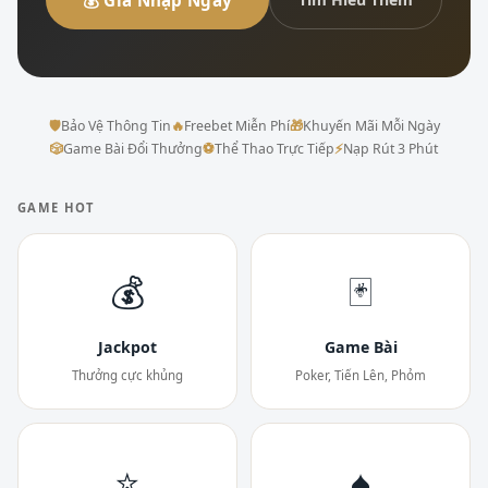
💰 Gia Nhập Ngay
🛡
Bảo Vệ Thông Tin
🔥
Freebet Miễn Phí
🎁
Khuyến Mãi Mỗi Ngày
🎲
Game Bài Đổi Thưởng
⚽
Thể Thao Trực Tiếp
⚡
Nạp Rút 3 Phút
GAME HOT
💰
🃏
Jackpot
Game Bài
Thưởng cực khủng
Poker, Tiến Lên, Phỏm
⭐
♠