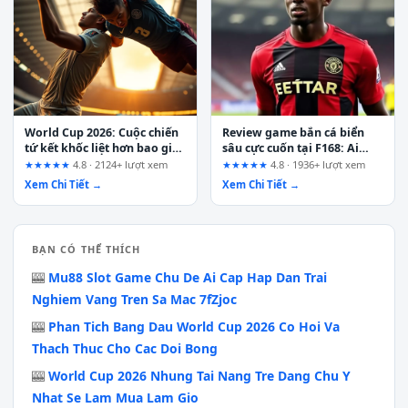
World Cup 2026: Cuộc chiến
Review game bắn cá biển
tứ kết khốc liệt hơn bao giờ
sâu cực cuốn tại F168: Ai
hết
thực sự phù hợp và ai nên
★★★★★
4.8 · 2124+ lượt xem
★★★★★
4.8 · 1936+ lượt xem
tránh?
Xem Chi Tiết →
Xem Chi Tiết →
BẠN CÓ THỂ THÍCH
🎰
Mu88 Slot Game Chu De Ai Cap Hap Dan Trai
Nghiem Vang Tren Sa Mac 7fZjoc
🎰
Phan Tich Bang Dau World Cup 2026 Co Hoi Va
Thach Thuc Cho Cac Doi Bong
🎰
World Cup 2026 Nhung Tai Nang Tre Dang Chu Y
Nhat Se Lam Mua Lam Gio