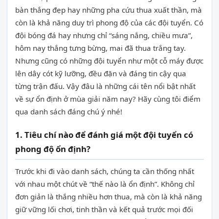
bàn thắng đẹp hay những pha cứu thua xuất thần, mà
còn là khả năng duy trì phong độ của các đội tuyển. Có
đội bóng đá hay nhưng chỉ “sáng nắng, chiều mưa”,
hôm nay thắng tưng bừng, mai đã thua trắng tay.
Nhưng cũng có những đội tuyển như một cỗ máy được
lên dây cót kỹ lưỡng, đều đặn và đáng tin cậy qua
từng trận đấu. Vậy đâu là những cái tên nổi bật nhất
về sự ổn định ở mùa giải năm nay? Hãy cùng tôi điểm
qua danh sách đáng chú ý nhé!
1. Tiêu chí nào để đánh giá một đội tuyển có
phong độ ổn định?
Trước khi đi vào danh sách, chúng ta cần thống nhất
với nhau một chút về “thế nào là ổn định”. Không chỉ
đơn giản là thắng nhiều hơn thua, mà còn là khả năng
giữ vững lối chơi, tinh thần và kết quả trước mọi đối