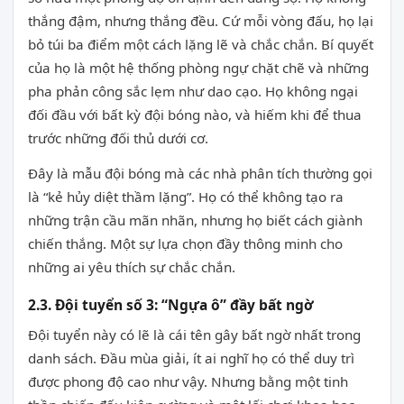
thắng đậm, nhưng thắng đều. Cứ mỗi vòng đấu, họ lại
bỏ túi ba điểm một cách lặng lẽ và chắc chắn. Bí quyết
của họ là một hệ thống phòng ngự chặt chẽ và những
pha phản công sắc lẹm như dao cạo. Họ không ngại
đối đầu với bất kỳ đội bóng nào, và hiếm khi để thua
trước những đối thủ dưới cơ.
Đây là mẫu đội bóng mà các nhà phân tích thường gọi
là “kẻ hủy diệt thầm lặng”. Họ có thể không tạo ra
những trận cầu mãn nhãn, nhưng họ biết cách giành
chiến thắng. Một sự lựa chọn đầy thông minh cho
những ai yêu thích sự chắc chắn.
2.3. Đội tuyển số 3: “Ngựa ô” đầy bất ngờ
Đội tuyển này có lẽ là cái tên gây bất ngờ nhất trong
danh sách. Đầu mùa giải, ít ai nghĩ họ có thể duy trì
được phong độ cao như vậy. Nhưng bằng một tinh