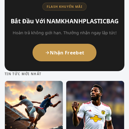
FLASH KHUYẾN MÃI
Bắt Đầu Với NAMKHANHPLASTICBAG
Hoàn trả không giới hạn. Thưởng nhận ngay lập tức!
Nhận Freebet
TIN TỨC MỚI NHẤT