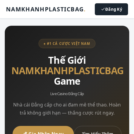
NAMKHANHPLASTICBAG
.
Đăng Ký
♠ #1 CÁ CƯỢC VIỆT NAM
Thế Giới
NAMKHANHPLASTICBAG
Game
Live Casino Đẳng Cấp
Nhà cái Đẳng cấp cho ai đam mê thể thao. Hoàn
trả không giới hạn — thắng cược rút ngay.
Tìm Hiểu Thêm