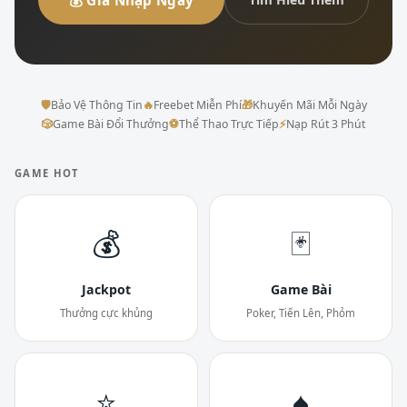
💰 Gia Nhập Ngay
🛡
Bảo Vệ Thông Tin
🔥
Freebet Miễn Phí
🎁
Khuyến Mãi Mỗi Ngày
🎲
Game Bài Đổi Thưởng
⚽
Thể Thao Trực Tiếp
⚡
Nạp Rút 3 Phút
GAME HOT
💰
🃏
Jackpot
Game Bài
Thưởng cực khủng
Poker, Tiến Lên, Phỏm
⭐
♠