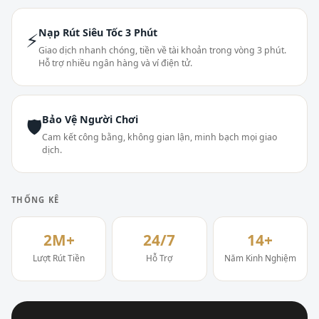
Nạp Rút Siêu Tốc 3 Phút
⚡
Giao dịch nhanh chóng, tiền về tài khoản trong vòng 3 phút.
Hỗ trợ nhiều ngân hàng và ví điện tử.
Bảo Vệ Người Chơi
🛡
Cam kết công bằng, không gian lận, minh bạch mọi giao
dịch.
THỐNG KÊ
2M+
24/7
14+
Lượt Rút Tiền
Hỗ Trợ
Năm Kinh Nghiệm