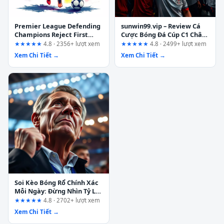
Premier League Defending
sunwin99.vip – Review Cá
Champions Reject First
Cược Bóng Đá Cúp C1 Châu
Massive Bid for Club
Âu: Góc Nhìn Thực Tế Trước
★★★★★
4.8 · 2356+ lượt xem
★★★★★
4.8 · 2499+ lượt xem
Captain: A User-Focused
Mùa Giải
Xem Chi Tiết →
Xem Chi Tiết →
Look at nk88cv.com
Soi Kèo Bóng Rổ Chính Xác
Mỗi Ngày: Đừng Nhìn Tỷ Lệ,
Hãy Nhìn Xác Suất
★★★★★
4.8 · 2702+ lượt xem
Xem Chi Tiết →