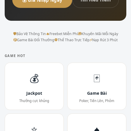
💰 Gia Nhập Ngay
🛡
Bảo Vệ Thông Tin
🔥
Freebet Miễn Phí
🎁
Khuyến Mãi Mỗi Ngày
🎲
Game Bài Đổi Thưởng
⚽
Thể Thao Trực Tiếp
⚡
Nạp Rút 3 Phút
GAME HOT
💰
🃏
Jackpot
Game Bài
Thưởng cực khủng
Poker, Tiến Lên, Phỏm
⭐
♠