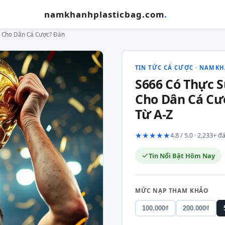
namkhanhplasticbag.com
.
n Cho Dân Cá Cược? Đán
TIN TỨC CÁ CƯỢC · NAMK
S666 Có Thực S
Cho Dân Cá Cượ
Từ A-Z
★★★★★
4.8 / 5.0 · 2,233+ 
Tin Nổi Bật Hôm Nay
MỨC NẠP THAM KHẢO
100.000₫
200.000₫