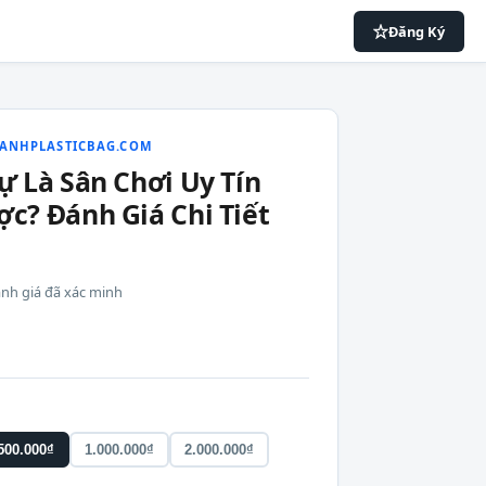
Đăng Ký
HANHPLASTICBAG.COM
ự Là Sân Chơi Uy Tín
c? Đánh Giá Chi Tiết
đánh giá đã xác minh
500.000₫
1.000.000₫
2.000.000₫