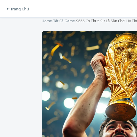
Trang Chủ
Home
›
Tất Cả Game
›
S666 Có Thực Sự Là Sân Chơi Uy Tí