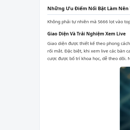
Những Ưu Điểm Nổi Bật Làm Nên 
Không phải tự nhiên mà S666 lọt vào top
Giao Diện Và Trải Nghiệm Xem Live
Giao diện được thiết kế theo phong cách
rối mắt. Đặc biệt, khi xem live các bàn c
cược được bố trí khoa học, dễ theo dõi