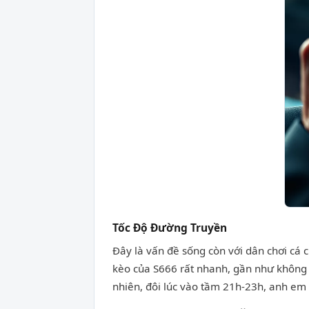
Tốc Độ Đường Truyền
Đây là vấn đề sống còn với dân chơi cá c
kèo của S666 rất nhanh, gần như không có
nhiên, đôi lúc vào tầm 21h-23h, anh em 