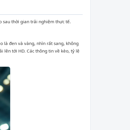
sau thời gian trải nghiệm thực tế.
o là đen và vàng, nhìn rất sang, không
 lên tới HD. Các thông tin về kèo, tỷ lệ