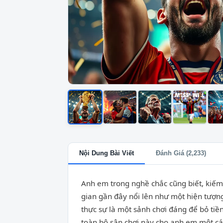
Nội Dung Bài Viết
Đánh Giá (2,233)
Anh em trong nghề chắc cũng biết, kiếm 
gian gần đây nổi lên như một hiện tượng
thực sự là một sảnh chơi đáng để bỏ tiề
toàn bộ sân chơi này cho anh em một cá