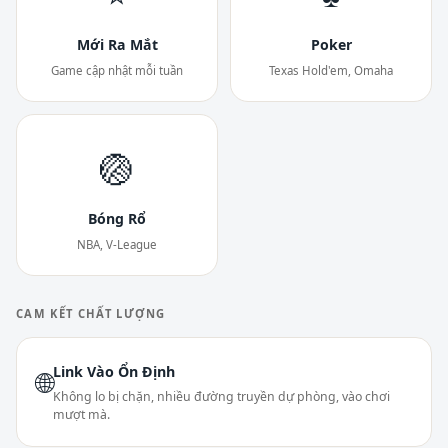
Mới Ra Mắt
Poker
Game cập nhật mỗi tuần
Texas Hold'em, Omaha
🏐
Bóng Rổ
NBA, V-League
CAM KẾT CHẤT LƯỢNG
Link Vào Ổn Định
🌐
Không lo bị chặn, nhiều đường truyền dự phòng, vào chơi
mượt mà.