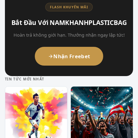
FLASH KHUYẾN MÃI
Bắt Đầu Với NAMKHANHPLASTICBAG
Hoàn trả không giới hạn. Thưởng nhận ngay lập tức!
Nhận Freebet
TIN TỨC MỚI NHẤT