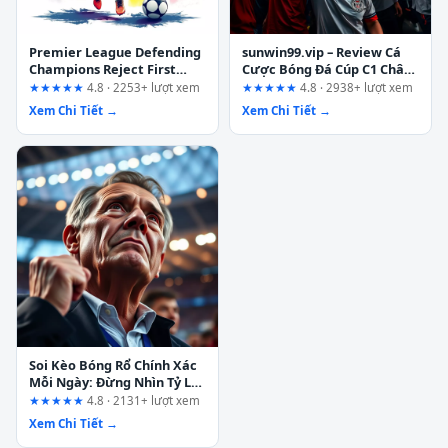
Premier League Defending
sunwin99.vip – Review Cá
Champions Reject First
Cược Bóng Đá Cúp C1 Châu
Massive Bid for Club
Âu: Góc Nhìn Thực Tế Trước
★★★★★
4.8 · 2253+ lượt xem
★★★★★
4.8 · 2938+ lượt xem
Captain: A User-Focused
Mùa Giải
Xem Chi Tiết →
Xem Chi Tiết →
Look at nk88cv.com
Soi Kèo Bóng Rổ Chính Xác
Mỗi Ngày: Đừng Nhìn Tỷ Lệ,
Hãy Nhìn Xác Suất
★★★★★
4.8 · 2131+ lượt xem
Xem Chi Tiết →