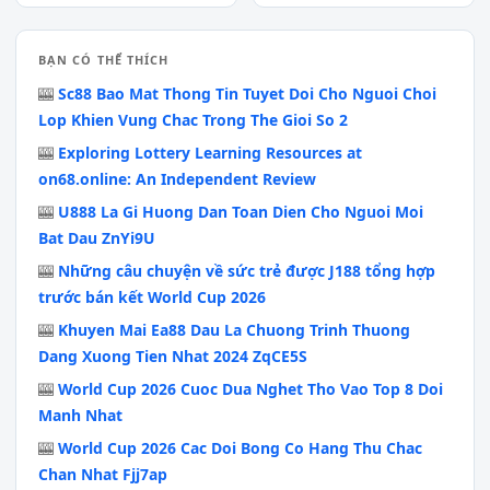
BẠN CÓ THỂ THÍCH
🎰
Sc88 Bao Mat Thong Tin Tuyet Doi Cho Nguoi Choi
Lop Khien Vung Chac Trong The Gioi So 2
🎰
Exploring Lottery Learning Resources at
on68.online: An Independent Review
🎰
U888 La Gi Huong Dan Toan Dien Cho Nguoi Moi
Bat Dau ZnYi9U
🎰
Những câu chuyện về sức trẻ được J188 tổng hợp
trước bán kết World Cup 2026
🎰
Khuyen Mai Ea88 Dau La Chuong Trinh Thuong
Dang Xuong Tien Nhat 2024 ZqCE5S
🎰
World Cup 2026 Cuoc Dua Nghet Tho Vao Top 8 Doi
Manh Nhat
🎰
World Cup 2026 Cac Doi Bong Co Hang Thu Chac
Chan Nhat Fjj7ap