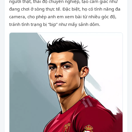
người thật, thái độ chuyên nghiệp, tạo cảm giác như
đang chơi ở sòng thực tế. Đặc biệt, họ có tính năng đa
camera, cho phép anh em xem bài từ nhiều góc độ,
tránh tình trạng bị “bịp” như mấy sảnh dỏm.