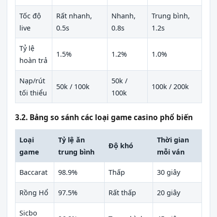
Tốc độ
Rất nhanh,
Nhanh,
Trung bình,
live
0.5s
0.8s
1.2s
Tỷ lệ
1.5%
1.2%
1.0%
hoàn trả
Nạp/rút
50k /
50k / 100k
100k / 200k
tối thiểu
100k
3.2. Bảng so sánh các loại game casino phổ biến
Loại
Tỷ lệ ăn
Thời gian
Độ khó
game
trung bình
mỗi ván
Baccarat
98.9%
Thấp
30 giây
Rồng Hổ
97.5%
Rất thấp
20 giây
Sicbo