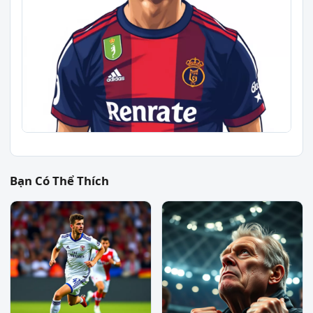
Bạn Có Thể Thích