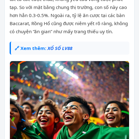
tạp. So với mặt bằng chung thị trường, con số này cao
hơn hẳn 0.3-0.5%. Ngoài ra, tỷ lệ ăn cược tại các bàn
Baccarat, Rồng Hổ cũng được niêm yết rõ ràng, không
có chuyện “ăn gian” như mấy trang thiếu uy tín.
🔗 Xem thêm:
XỔ SỐ LV88