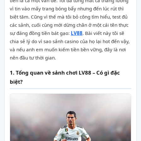
tiền là cả một vấn đề. Tôi đã từng mất cả tháng lương
vì tin vào mấy trang bóng bẩy nhưng đến lúc rút thì
biệt tăm. Cũng vì thế mà tôi bỏ công tìm hiểu, test đủ
các sảnh, cuối cùng mới dừng chân ở một cái tên thực
sự đáng đồng tiền bát gạo:
LV88
. Bài viết này tôi sẽ
chia sẻ lý do vì sao sảnh casino của họ lại hot đến vậy,
và nếu anh em muốn kiếm tiền bền vững, đây là nơi
nên đầu tư thời gian.
1. Tổng quan về sảnh chơi LV88 – Có gì đặc
biệt?