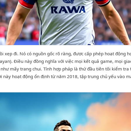
i xẹp đi. Nó có nguồn gốc rõ ràng, được cấp phép hoạt động hợ
ayan). Điều này đồng nghĩa với việc mọi kết quả game, mọi gia
ư mấy trang chui. Tính hợp pháp là thứ đầu tiên tôi kiểm tra tr
i này hoạt động ổn định từ năm 2018, tập trung chủ yếu vào m