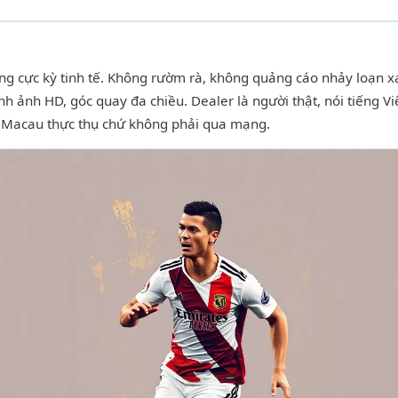
ưng cực kỳ tinh tế. Không rườm rà, không quảng cáo nhảy loạn xạ
nh ảnh HD, góc quay đa chiều. Dealer là người thật, nói tiếng Vi
 Macau thực thụ chứ không phải qua mạng.