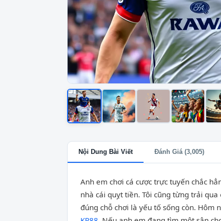
Nội Dung Bài Viết
Đánh Giá (3,005)
Anh em chơi cá cược trực tuyến chắc hẳn
nhà cái quỵt tiền. Tôi cũng từng trải qu
đúng chỗ chơi là yếu tố sống còn. Hôm na
KP88
. Nếu anh em đang tìm một sân chơi