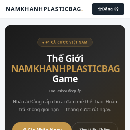
NAMKHANHPLASTICBAG
.
Đăng Ký
♠ #1 CÁ CƯỢC VIỆT NAM
Thế Giới
NAMKHANHPLASTICBAG
Game
Live Casino Đẳng Cấp
Nhà cái Đẳng cấp cho ai đam mê thể thao. Hoàn
trả không giới hạn — thắng cược rút ngay.
Tìm Hiểu Thêm