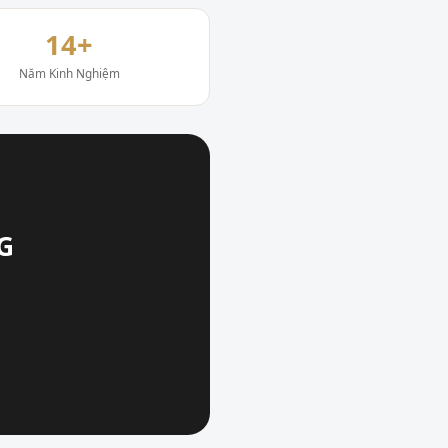
14+
Năm Kinh Nghiệm
G