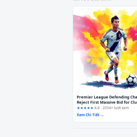
Premier League Defending Ch
Reject First Massive Bid for Cl
Captain: A User-Focused Look 
★★★★★
4.8 · 2054+ lượt xem
nk88cv.com
Xem Chi Tiết →