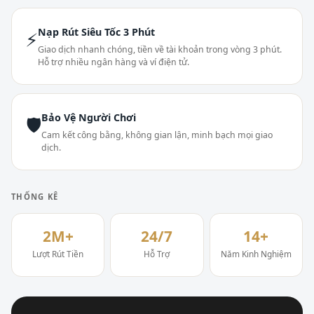
Nạp Rút Siêu Tốc 3 Phút
⚡
Giao dịch nhanh chóng, tiền về tài khoản trong vòng 3 phút.
Hỗ trợ nhiều ngân hàng và ví điện tử.
Bảo Vệ Người Chơi
🛡
Cam kết công bằng, không gian lận, minh bạch mọi giao
dịch.
THỐNG KÊ
2M+
24/7
14+
Lượt Rút Tiền
Hỗ Trợ
Năm Kinh Nghiệm