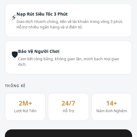
Nạp Rút Siêu Tốc 3 Phút
⚡
Giao dịch nhanh chóng, tiền về tài khoản trong vòng 3 phút.
Hỗ trợ nhiều ngân hàng và ví điện tử.
Bảo Vệ Người Chơi
🛡
Cam kết công bằng, không gian lận, minh bạch mọi giao
dịch.
THỐNG KÊ
2M+
24/7
14+
Lượt Rút Tiền
Hỗ Trợ
Năm Kinh Nghiệm