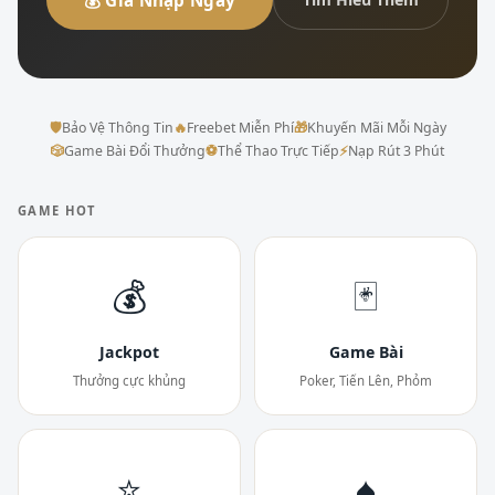
💰 Gia Nhập Ngay
🛡
Bảo Vệ Thông Tin
🔥
Freebet Miễn Phí
🎁
Khuyến Mãi Mỗi Ngày
🎲
Game Bài Đổi Thưởng
⚽
Thể Thao Trực Tiếp
⚡
Nạp Rút 3 Phút
GAME HOT
💰
🃏
Jackpot
Game Bài
Thưởng cực khủng
Poker, Tiến Lên, Phỏm
⭐
♠