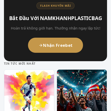
FLASH KHUYẾN MÃI
Bắt Đầu Với NAMKHANHPLASTICBAG
Hoàn trả không giới hạn. Thưởng nhận ngay lập tức!
Nhận Freebet
TIN TỨC MỚI NHẤT