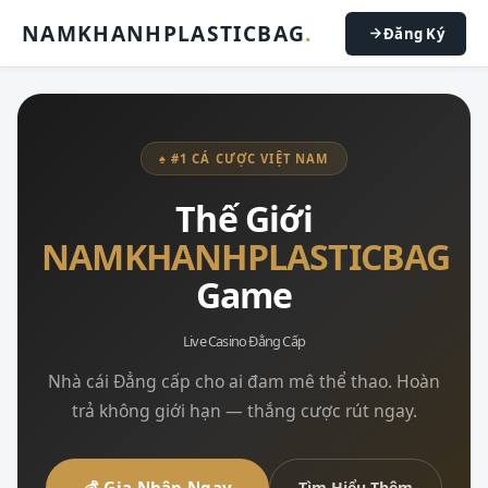
NAMKHANHPLASTICBAG
.
Đăng Ký
♠ #1 CÁ CƯỢC VIỆT NAM
Thế Giới
NAMKHANHPLASTICBAG
Game
Live Casino Đẳng Cấp
Nhà cái Đẳng cấp cho ai đam mê thể thao. Hoàn
trả không giới hạn — thắng cược rút ngay.
Tìm Hiểu Thêm