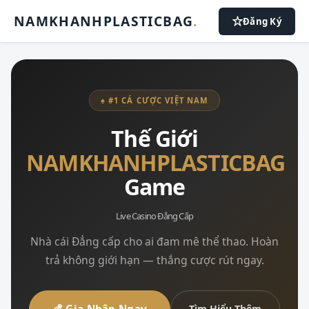
NAMKHANHPLASTICBAG
.
Đăng Ký
♠ #1 CÁ CƯỢC VIỆT NAM
Thế Giới
NAMKHANHPLASTICBAG
Game
Live Casino Đẳng Cấp
Nhà cái Đẳng cấp cho ai đam mê thể thao. Hoàn
trả không giới hạn — thắng cược rút ngay.
Tìm Hiểu Thêm