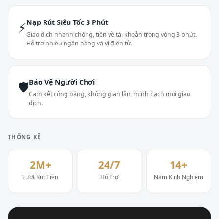
Nạp Rút Siêu Tốc 3 Phút
⚡
Giao dịch nhanh chóng, tiền về tài khoản trong vòng 3 phút.
Hỗ trợ nhiều ngân hàng và ví điện tử.
Bảo Vệ Người Chơi
🛡
Cam kết công bằng, không gian lận, minh bạch mọi giao
dịch.
THỐNG KÊ
2M+
24/7
14+
Lượt Rút Tiền
Hỗ Trợ
Năm Kinh Nghiệm