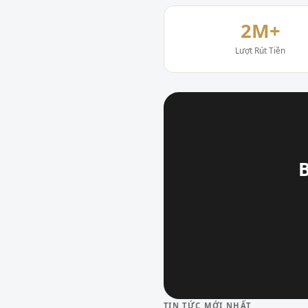
2M+
Lượt Rút Tiền
TIN TỨC MỚI NHẤT