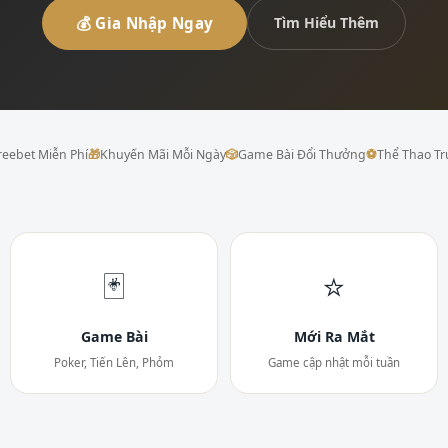
💰 Gia Nhập Ngay
Tìm Hiểu Thêm
reebet Miễn Phí
🎁
Khuyến Mãi Mỗi Ngày
🎲
Game Bài Đổi Thưởng
⚽
Thể Thao Tr
🃏
⭐
Game Bài
Mới Ra Mắt
Poker, Tiến Lên, Phỏm
Game cập nhật mỗi tuần