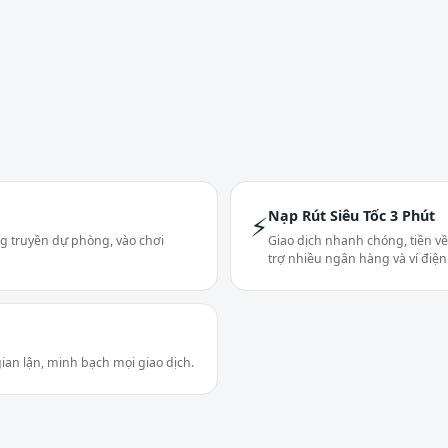
Nạp Rút Siêu Tốc 3 Phút
⚡
g truyền dự phòng, vào chơi
Giao dịch nhanh chóng, tiền về
trợ nhiều ngân hàng và ví điện 
an lận, minh bạch mọi giao dịch.