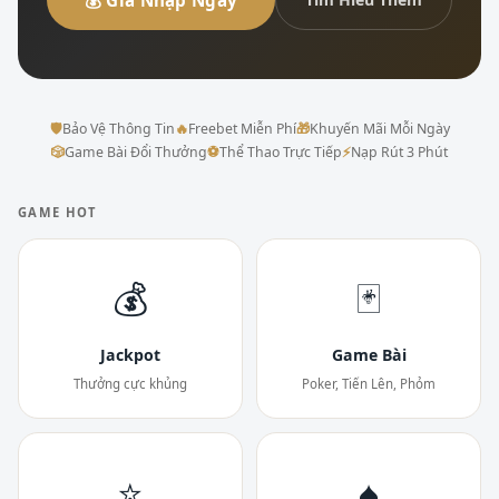
💰 Gia Nhập Ngay
🛡
Bảo Vệ Thông Tin
🔥
Freebet Miễn Phí
🎁
Khuyến Mãi Mỗi Ngày
🎲
Game Bài Đổi Thưởng
⚽
Thể Thao Trực Tiếp
⚡
Nạp Rút 3 Phút
GAME HOT
💰
🃏
Jackpot
Game Bài
Thưởng cực khủng
Poker, Tiến Lên, Phỏm
⭐
♠