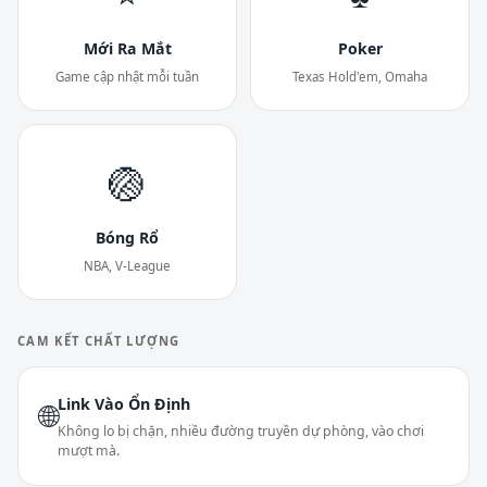
Mới Ra Mắt
Poker
Game cập nhật mỗi tuần
Texas Hold'em, Omaha
🏐
Bóng Rổ
NBA, V-League
CAM KẾT CHẤT LƯỢNG
Link Vào Ổn Định
🌐
Không lo bị chặn, nhiều đường truyền dự phòng, vào chơi
mượt mà.