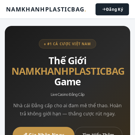
NAMKHANHPLASTICBAG
.
Đăng Ký
♠ #1 CÁ CƯỢC VIỆT NAM
Thế Giới
NAMKHANHPLASTICBAG
Game
Live Casino Đẳng Cấp
Nhà cái Đẳng cấp cho ai đam mê thể thao. Hoàn
trả không giới hạn — thắng cược rút ngay.
Tìm Hiểu Thêm