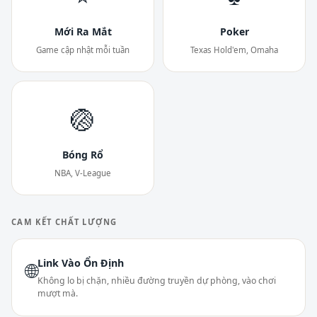
Mới Ra Mắt
Poker
Game cập nhật mỗi tuần
Texas Hold'em, Omaha
🏐
Bóng Rổ
NBA, V-League
CAM KẾT CHẤT LƯỢNG
Link Vào Ổn Định
🌐
Không lo bị chặn, nhiều đường truyền dự phòng, vào chơi
mượt mà.