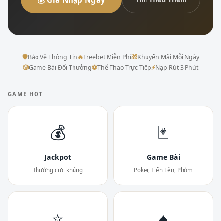
💰 Gia Nhập Ngay
🛡
Bảo Vệ Thông Tin
🔥
Freebet Miễn Phí
🎁
Khuyến Mãi Mỗi Ngày
🎲
Game Bài Đổi Thưởng
⚽
Thể Thao Trực Tiếp
⚡
Nạp Rút 3 Phút
GAME HOT
💰
🃏
Jackpot
Game Bài
Thưởng cực khủng
Poker, Tiến Lên, Phỏm
⭐
♠