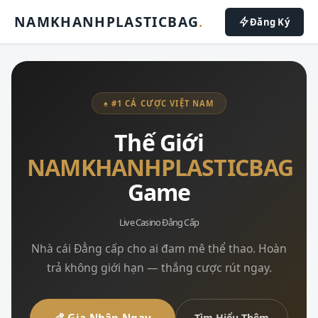
NAMKHANHPLASTICBAG
.
Đăng Ký
♠ #1 CÁ CƯỢC VIỆT NAM
Thế Giới
NAMKHANHPLASTICBAG
Game
Live Casino Đẳng Cấp
Nhà cái Đẳng cấp cho ai đam mê thể thao. Hoàn
trả không giới hạn — thắng cược rút ngay.
Tìm Hiểu Thêm