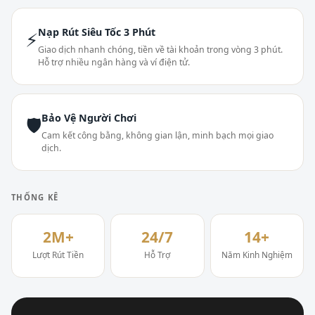
Nạp Rút Siêu Tốc 3 Phút
⚡
Giao dịch nhanh chóng, tiền về tài khoản trong vòng 3 phút.
Hỗ trợ nhiều ngân hàng và ví điện tử.
Bảo Vệ Người Chơi
🛡
Cam kết công bằng, không gian lận, minh bạch mọi giao
dịch.
THỐNG KÊ
2M+
24/7
14+
Lượt Rút Tiền
Hỗ Trợ
Năm Kinh Nghiệm