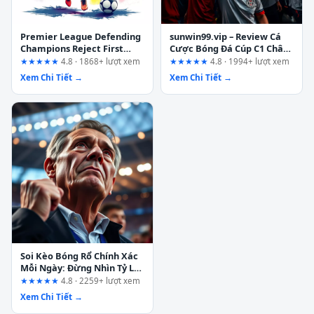
Premier League Defending
sunwin99.vip – Review Cá
Champions Reject First
Cược Bóng Đá Cúp C1 Châu
Massive Bid for Club
Âu: Góc Nhìn Thực Tế Trước
★★★★★
4.8 · 1868+ lượt xem
★★★★★
4.8 · 1994+ lượt xem
Captain: A User-Focused
Mùa Giải
Xem Chi Tiết →
Xem Chi Tiết →
Look at nk88cv.com
Soi Kèo Bóng Rổ Chính Xác
Mỗi Ngày: Đừng Nhìn Tỷ Lệ,
Hãy Nhìn Xác Suất
★★★★★
4.8 · 2259+ lượt xem
Xem Chi Tiết →