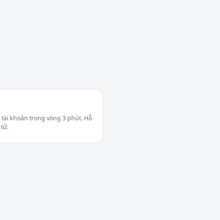
 tài khoản trong vòng 3 phút. Hỗ
tử.