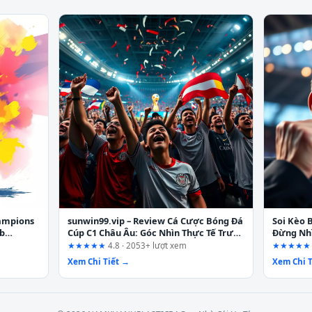
ampions
sunwin99.vip – Review Cá Cược Bóng Đá
Soi Kèo 
ub
Cúp C1 Châu Âu: Góc Nhìn Thực Tế Trước
Đừng Nhì
at
Mùa Giải
★★★★★
4.8 · 2053+ lượt xem
★★★★
Xem Chi Tiết →
Xem Chi 