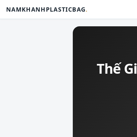
NAMKHANHPLASTICBAG
.
Thế G