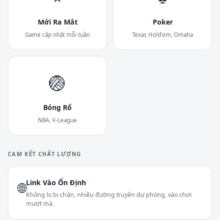
Mới Ra Mắt
Poker
Game cập nhật mỗi tuần
Texas Hold'em, Omaha
🏐
Bóng Rổ
NBA, V-League
CAM KẾT CHẤT LƯỢNG
Link Vào Ổn Định
🌐
Không lo bị chặn, nhiều đường truyền dự phòng, vào chơi
mượt mà.